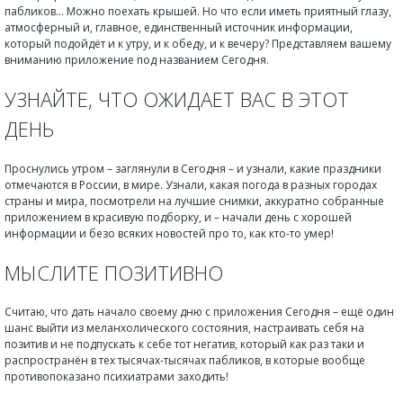
пабликов… Можно поехать крышей. Но что если иметь приятный глазу,
атмосферный и, главное, единственный источник информации,
который подойдёт и к утру, и к обеду, и к вечеру? Представляем вашему
вниманию приложение под названием Сегодня.
УЗНАЙТЕ, ЧТО ОЖИДАЕТ ВАС В ЭТОТ
ДЕНЬ
Проснулись утром – заглянули в Сегодня – и узнали, какие праздники
отмечаются в России, в мире. Узнали, какая погода в разных городах
страны и мира, посмотрели на лучшие снимки, аккуратно собранные
приложением в красивую подборку, и – начали день с хорошей
информации и безо всяких новостей про то, как кто-то умер!
МЫСЛИТЕ ПОЗИТИВНО
Считаю, что дать начало своему дню с приложения Сегодня – ещё один
шанс выйти из меланхолического состояния, настраивать себя на
позитив и не подпускать к себе тот негатив, который как раз таки и
распространён в тех тысячах-тысячах пабликов, в которые вообще
противопоказано психиатрами заходить!