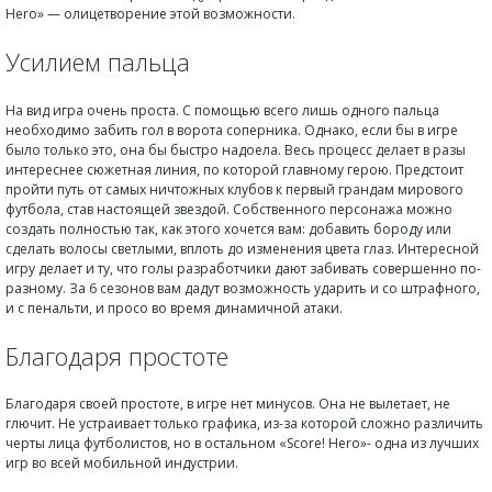
Hero» — олицетворение этой возможности.
Усилием пальца
На вид игра очень проста. С помощью всего лишь одного пальца
необходимо забить гол в ворота соперника. Однако, если бы в игре
было только это, она бы быстро надоела. Весь процесс делает в разы
интереснее сюжетная линия, по которой главному герою. Предстоит
пройти путь от самых ничтожных клубов к первый грандам мирового
футбола, став настоящей звездой. Собственного персонажа можно
создать полностью так, как этого хочется вам: добавить бороду или
сделать волосы светлыми, вплоть до изменения цвета глаз. Интересной
игру делает и ту, что голы разработчики дают забивать совершенно по-
разному. За 6 сезонов вам дадут возможность ударить и со штрафного,
и с пенальти, и просо во время динамичной атаки.
Благодаря простоте
Благодаря своей простоте, в игре нет минусов. Она не вылетает, не
глючит. Не устраивает только графика, из-за которой сложно различить
черты лица футболистов, но в остальном «Score! Hero»- одна из лучших
игр во всей мобильной индустрии.