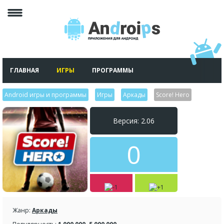
ГЛАВНАЯ
ИГРЫ
ПРОГРАММЫ
Android игры и программы
>
Игры
>
Аркады
>
Score! Hero
Версия: 2.06
0
Жанр:
Аркады