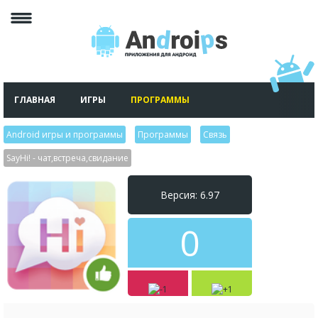
ГЛАВНАЯ
ИГРЫ
ПРОГРАММЫ
Android игры и программы
>
Программы
>
Связь
>
SayHi! - чат,встреча,свидание
Версия: 6.97
0