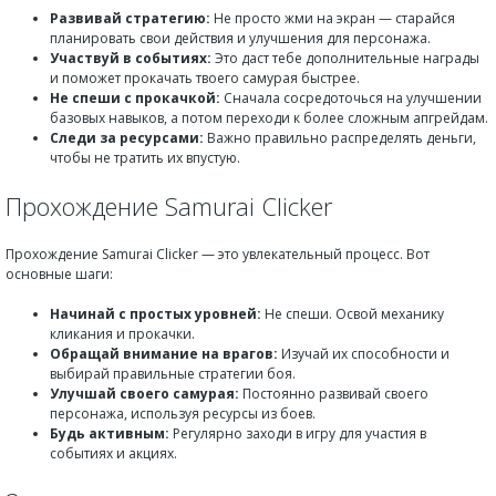
Развивай стратегию:
Не просто жми на экран — старайся
планировать свои действия и улучшения для персонажа.
Участвуй в событиях:
Это даст тебе дополнительные награды
и поможет прокачать твоего самурая быстрее.
Не спеши с прокачкой:
Сначала сосредоточься на улучшении
базовых навыков, а потом переходи к более сложным апгрейдам.
Следи за ресурсами:
Важно правильно распределять деньги,
чтобы не тратить их впустую.
Прохождение Samurai Clicker
Прохождение Samurai Clicker — это увлекательный процесс. Вот
основные шаги:
Начинай с простых уровней:
Не спеши. Освой механику
кликания и прокачки.
Обращай внимание на врагов:
Изучай их способности и
выбирай правильные стратегии боя.
Улучшай своего самурая:
Постоянно развивай своего
персонажа, используя ресурсы из боев.
Будь активным:
Регулярно заходи в игру для участия в
событиях и акциях.