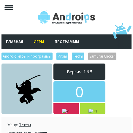
ГЛАВНАЯ
ИГРЫ
ПРОГРАММЫ
Android игры и программы
>
Игры
>
Тесты
>
Samurai Clicker
Версия: 1.6.5
0
Жанр:
Тесты