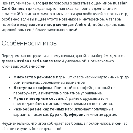
Привет, геймеры! Сегодня поговорим о захватывающем мире
Russian
Card Games
, где каждая карточная схватка полна адреналина и
стратегий! Эта игра отлично вписывается для любителей азартных игр,
особенно если вы ищете что-то новенькое и интересное. А теперь
нырнём в тему
взлома
и
мод меню
для
Android
, чтобы сделать ваш
игровой опыт ещё более захватывающим!
Особенности игры
Перед тем как погрузиться в тему взлома, давайте разберёмся, что же
делает
Russian Card Games
такой уникальной. Вот несколько
ключевых особенностей:
Множество режимов игры
: От классических карточных игр до
оригинальных современных вариантов.
Доступная графика
: Приятный интерфейс, который не
перегружает, и интуитивно понятное управление.
Мультиплеерные сессии
: Играйте с друзьями или
присоединяйтесь к играм с участниками со всего мира.
Разнообразие карточных игр
: Включает популярные
варианты, такие как
Дурак
,
Преферанс
и многие другие.
Неудивительно, что игра собирает всё больше поклонников, и сейчас
её стоит изучить более детально!