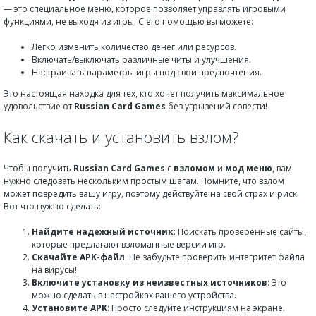
— это специальное меню, которое позволяет управлять игровыми
функциями, не выходя из игры. С его помощью вы можете:
Легко изменить количество денег или ресурсов.
Включать/выключать различные читы и улучшения.
Настраивать параметры игры под свои предпочтения.
Это настоящая находка для тех, кто хочет получить максимальное
удовольствие от
Russian Card Games
без угрызений совести!
Как скачать и установить взлом?
Чтобы получить
Russian Card Games
с
взломом
и
мод меню
, вам
нужно следовать нескольким простым шагам. Помните, что взлом
может повредить вашу игру, поэтому действуйте на свой страх и риск.
Вот что нужно сделать:
Найдите надежный источник
: Поискать проверенные сайты,
которые предлагают взломанные версии игр.
Скачайте APK-файл
: Не забудьте проверить интегритет файла
на вирусы!
Включите установку из неизвестных источников
: Это
можно сделать в настройках вашего устройства.
Установите APK
: Просто следуйте инструкциям на экране.