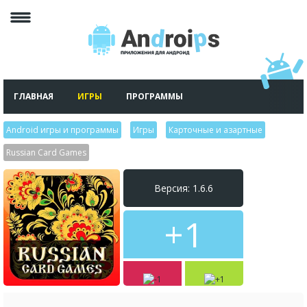
ГЛАВНАЯ
ИГРЫ
ПРОГРАММЫ
Android игры и программы
>
Игры
>
Карточные и азартные
>
Russian Card Games
Версия: 1.6.6
+1