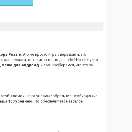
Rope Puzzle
. Это не просто игра с веревками, это
в головоломки, то эта игра точно для тебя! Но не будем
 меню для Андроид
. Давай разберемся, что это за
ки, чтобы помочь персонажам собрать все необходимые
ольше
100 уровней
, что обеспечит тебе весёлое