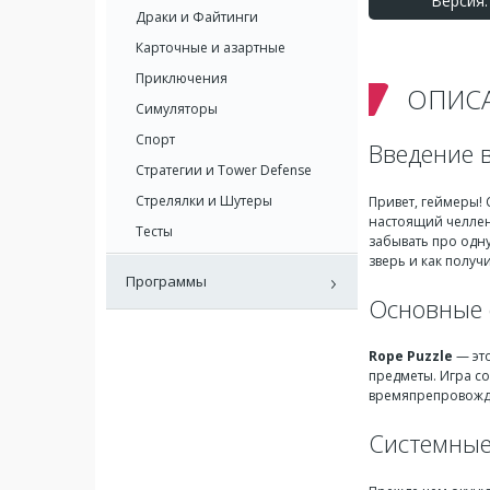
Версия: 
Драки и Файтинги
Карточные и азартные
Приключения
ОПИС
Симуляторы
Спорт
Введение в
Стратегии и Tower Defense
Стрелялки и Шутеры
Привет, геймеры!
настоящий челленд
Тесты
забывать про одн
зверь и как получ
Программы
Основные 
Rope Puzzle
— это
предметы. Игра со
времяпрепровожде
Системные