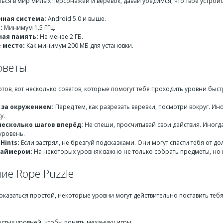
ься в мир милых персонажей и веревок, давай убедимся, что твое устрой
ная система:
Android 5.0 и выше.
:
Минимум 1.5 ГГц.
ая память:
Не менее 2 ГБ.
 место:
Как минимум 200 МБ для установки.
оветы
готов, вот несколько советов, которые помогут тебе проходить уровни быс
за окружением:
Перед тем, как разрезать веревки, посмотри вокруг. Ин
у.
несколько шагов вперёд:
Не спеши, просчитывай свои действия. Иногда
уровень.
Hints:
Если застрял, не брезгуй подсказками. Они могут спасти тебя от до
таймером:
На некоторых уровнях важно не только собрать предметы, но и
ие Rope Puzzle
оказаться простой, некоторые уровни могут действительно поставить тебя
остых уровней, чтобы понять механику игры.