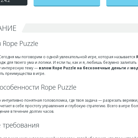
2.4.2
бесконечные деньги +
мод меню
АНИЕ
 Rope Puzzle
 Сегодня мы поговорим о одной увлекательной игре, которая называется
ж для твоего ума и логики. И если ты, как и я, любишь безумно залипать 
у интересную тему —
взлом Rope Puzzle на бесконечные деньги
и
мод
ить преимущества в игре.
особенности Rope Puzzle
 интуитивно понятная головоломка, где твоя задача — разрезать верев
четает в себе простоту управления и глубокую стратегию. Всего в игре б
ние в течение долгих часов.
 требования