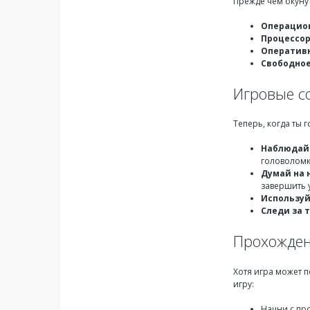
Прежде чем окунут
Операцион
Процессор
Оперативн
Свободное
Игровые с
Теперь, когда ты 
Наблюдай 
головоломк
Думай на 
завершить 
Используй
Следи за 
Прохожден
Хотя игра может п
игру:
Начни с пр