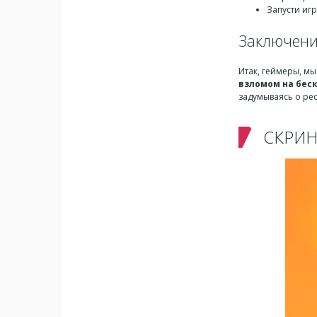
Запусти иг
Заключен
Итак, геймеры, м
взломом на бес
задумываясь о рес
СКРИ