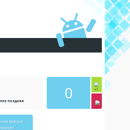
0
олее поздняя
ьная версия
ожения