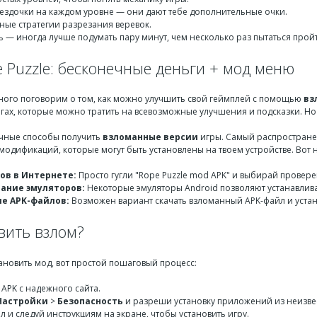
ездочки на каждом уровне — они дают тебе дополнительные очки.
ные стратегии разрезания веревок.
 — иногда лучше подумать пару минут, чем несколько раз пытаться пройт
 Puzzle: бесконечные деньги + мод меню
ного поговорим о том, как можно улучшить свой геймплей с помощью
вз
ах, которые можно тратить на всевозможные улучшения и подсказки. Но к
чные способы получить
взломанные версии
игры. Самый распростране
одификаций, которые могут быть установлены на твоем устройстве. Вот не
ов в Интернете:
Просто гугли "Rope Puzzle mod APK" и выбирай провере
ание эмуляторов:
Некоторые эмуляторы Android позволяют устанавлива
е APK-файлов:
Возможен вариант скачать взломанный APK-файл и устано
вить взлом?
ановить мод, вот простой пошаговый процесс:
APK с надежного сайта.
Настройки
>
Безопасность
и разреши установку приложений из неизве
 и следуй инструкциям на экране, чтобы установить игру.