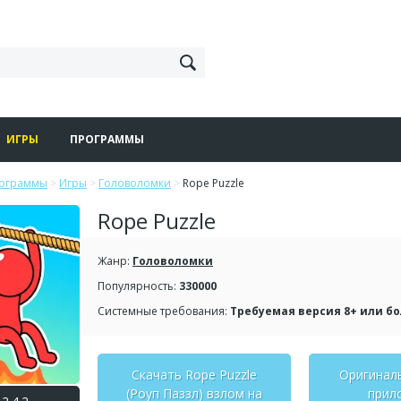
ИГРЫ
ПРОГРАММЫ
рограммы
>
Игры
>
Головоломки
>
Rope Puzzle
Rope Puzzle
Жанр:
Головоломки
Популярность:
330000
Системные требования:
Требуемая версия 8+ или б
Скачать Rope Puzzle
Оригинал
(Роуп Паззл) взлом на
прил