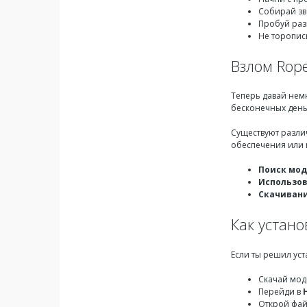
Собирай зв
Пробуй раз
Не торопись
Взлом Rope
Теперь давай нем
бесконечных деньг
Существуют разли
обеспечения или м
Поиск мод
Использов
Скачивани
Как устано
Если ты решил уст
Скачай мод 
Перейди в
Открой файл