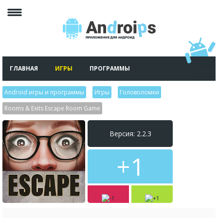
ГЛАВНАЯ
ИГРЫ
ПРОГРАММЫ
Android игры и программы
>
Игры
>
Головоломки
>
Rooms & Exits Escape Room Game
Версия: 2.2.3
+1