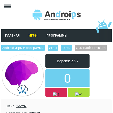
ГЛАВНАЯ
ИГРЫ
ПРОГРАММЫ
Android игры и программы
>
Игры
>
Тесты
>
Quiz Battle Brain Pro
Версия: 2.5.7
0
Жанр:
Тесты