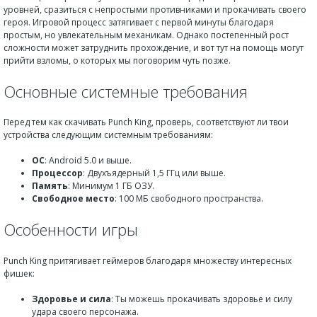
уровней, сразиться с непростыми противниками и прокачивать своего
героя. Игровой процесс затягивает с первой минуты благодаря
простым, но увлекательным механикам. Однако постепенный рост
сложности может затруднить прохождение, и вот тут на помощь могут
прийти взломы, о которых мы поговорим чуть позже.
Основные системные требования
Перед тем как скачивать Punch King, проверь, соответствуют ли твои
устройства следующим системным требованиям:
ОС
: Android 5.0 и выше.
Процессор
: Двухъядерный 1,5 ГГц или выше.
Память
: Минимум 1 ГБ ОЗУ.
Свободное место
: 100 МБ свободного пространства.
Особенности игры
Punch King притягивает геймеров благодаря множеству интересных
фишек:
Здоровье и сила
: Ты можешь прокачивать здоровье и силу
удара своего персонажа.