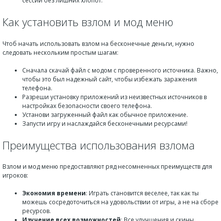
сессии без лишних хлопот.
Как установить взлом и мод меню
Чтоб начать использовать взлом на бесконечные деньги, нужно
следовать нескольким простым шагам:
Сначала скачай файл с модом с проверенного источника. Важно,
чтобы это был надежный сайт, чтобы избежать заражения
телефона.
Разреши установку приложений из неизвестных источников в
настройках безопасности своего телефона.
Установи загруженный файл как обычное приложение.
Запусти игру и наслаждайся бесконечными ресурсами!
Преимущества использования взлома
Взлом и мод меню предоставляют ряд несомненных преимуществ для
игроков:
Экономия времени
: Играть становится веселее, так как ты
можешь сосредоточиться на удовольствии от игры, а не на сборе
ресурсов.
Изучение всех возможностей
: Все улучшения и скины