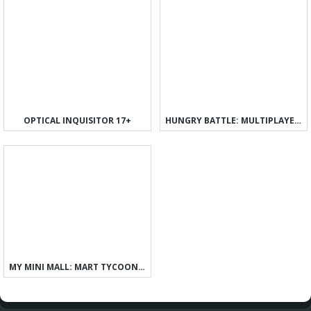
OPTICAL INQUISITOR 17+
HUNGRY BATTLE: MULTIPLAYER PVP
MY MINI MALL: MART TYCOON GAME