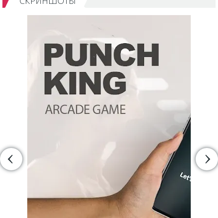
СКРИНШОТЫ