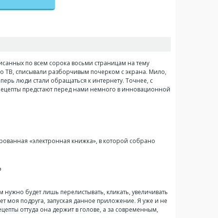
исанных по всем сорока восьми страницам на тему
 по ТВ, списывали разборчивым почерком с экрана. Мило,
еперь люди стали обращаться к интернету. Точнее, с
 рецепты предстают перед нами немного в инновационной
ированная «электронная книжка», в которой собрано
?
Вам нужно будет лишь перелистывать, кликать, увеличивать
лает моя подруга, запуская данное приложение. Я уже и не
цепты оттуда она держит в голове, а за современным,