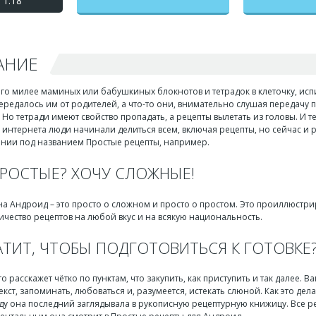
 1.18
АНИЕ
его милее маминых или бабушкиных блокнотов и тетрадок в клеточку, исп
передалось им от родителей, а что-то они, внимательно слушая передачу
. Но тетради имеют свойство пропадать, а рецепты вылетать из головы. И т
 интернета люди начинали делиться всем, включая рецепты, но сейчас и
нии под названием Простые рецепты, например.
РОСТЫЕ? ХОЧУ СЛОЖНЫЕ!
на Андроид – это просто о сложном и просто о простом. Это проиллюстр
чество рецептов на любой вкус и на всякую национальность.
АТИТ, ЧТОБЫ ПОДГОТОВИТЬСЯ К ГОТОВКЕ
о расскажет чётко по пунктам, что закупить, как приступить и так далее. 
текст, запоминать, любоваться и, разумеется, истекать слюной. Как это де
ду она последний заглядывала в рукописную рецептурную книжицу. Все ре