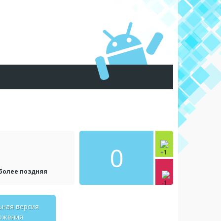
0
 более поздняя
ьная версия
ожения