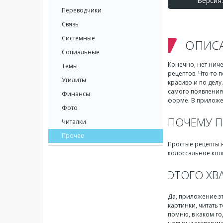
Версия:
Переводчики
Связь
Системные
ОПИС
Социальные
Конечно, нет нич
Темы
рецептов. Что-то 
Утилиты
красиво и по делу
самого появления
Финансы
форме. В приложе
Фото
ПОЧЕМУ П
Читалки
Прочее
Простые рецепты 
колоссальное коли
ЭТОГО ХВ
Да, приложение эт
картинки, читать 
помню, в каком го