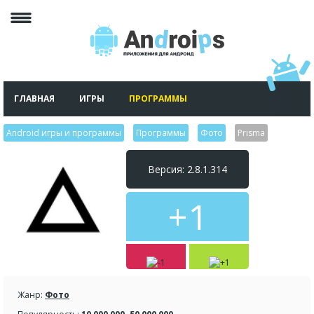
ГЛАВНАЯ
ИГРЫ
ПРОГРАММЫ
Android игры и программы
>
Программы
>
Фото
>
Prisma
Версия: 2.8.1.314
+1
Жанр:
Фото