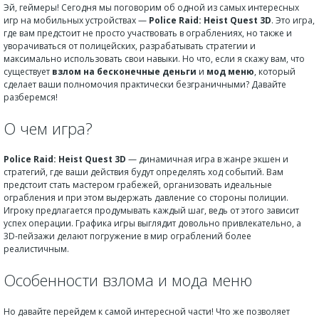
Эй, геймеры! Сегодня мы поговорим об одной из самых интересных
игр на мобильных устройствах —
Police Raid: Heist Quest 3D
. Это игра,
где вам предстоит не просто участвовать в ограблениях, но также и
уворачиваться от полицейских, разрабатывать стратегии и
максимально использовать свои навыки. Но что, если я скажу вам, что
существует
взлом на бесконечные деньги
и
мод меню
, который
сделает ваши полномочия практически безграничными? Давайте
разберемся!
О чем игра?
Police Raid: Heist Quest 3D
— динамичная игра в жанре экшен и
стратегий, где ваши действия будут определять ход событий. Вам
предстоит стать мастером грабежей, организовать идеальные
ограбления и при этом выдержать давление со стороны полиции.
Игроку предлагается продумывать каждый шаг, ведь от этого зависит
успех операции. Графика игры выглядит довольно привлекательно, а
3D-пейзажи делают погружение в мир ограблений более
реалистичным.
Особенности взлома и мода меню
Но давайте перейдем к самой интересной части! Что же позволяет