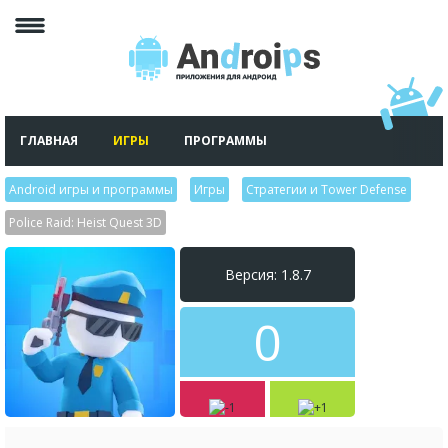
ГЛАВНАЯ
ИГРЫ
ПРОГРАММЫ
Android игры и программы
>
Игры
>
Стратегии и Tower Defense
>
Police Raid: Heist Quest 3D
Версия: 1.8.7
0