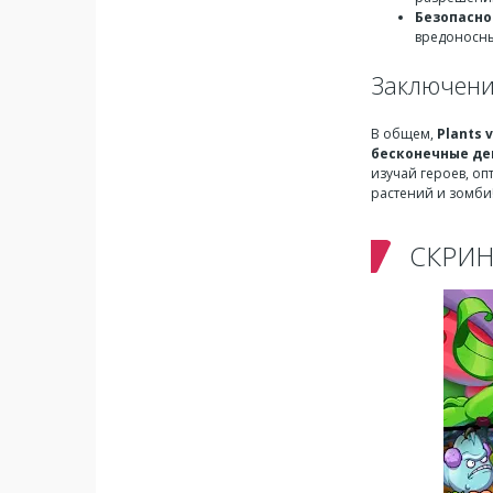
Безопасно
вредоносны
Заключен
В общем,
Plants 
бесконечные де
изучай героев, о
растений и зомби!
СКРИ