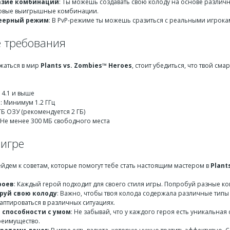
азие комбинаций
: Ты можешь создавать свою колоду на основе различн
новые выигрышные комбинации.
еерный режим
: В PvP-режиме ты можешь сразиться с реальными игроками
 требования
жаться в мир
Plants vs. Zombies™ Heroes
, стоит убедиться, что твой см
d 4.1 и выше
р
: Минимум 1.2 ГГц
 ГБ ОЗУ (рекомендуется 2 ГБ)
: Не менее 300 МБ свободного места
 игре
йдем к советам, которые помогут тебе стать настоящим мастером в
Plant
роев
: Каждый герой подходит для своего стиля игры. Попробуй разные 
руй свою колоду
: Важно, чтобы твоя колода содержала различные типы
аптироваться в различных ситуациях.
 способности с умом
: Не забывай, что у каждого героя есть уникальна
реимущество.