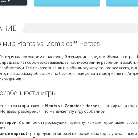
2.5.9
на бесконечные деньги +
мод меню
АНИЕ
 мир Plants vs. Zombies™ Heroes
 Сегодня мы поговорим о настоящей жемчужине среди мобильных игр —
представляет собой захватывающее противостояние растений и зомби, но
собностями. Если ты уже знаешь и любишь эту игру, то, скорее всего, и
сегодня я расскажу об взломе на бесконечные деньги и мод меню на Андр
охождения!
особенности игры
ется в глаза при запуске
Plants vs. Zombies™ Heroes
, — это яркая и кра
Но давай разберемся, что же делает эту игру особенной:
е герои
: В отличие от предыдущих частей, тут каждый герой имеет свои 
ия.
зные карты
: Игра предлагает множество различных карт с уникальными 