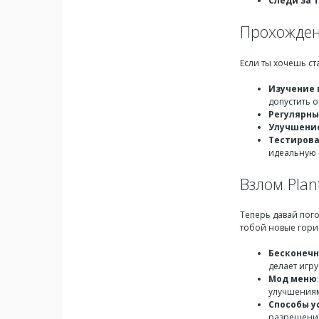
Следи за 
Прохождени
Если ты хочешь ст
Изучение 
допустить 
Регулярны
Улучшени
Тестирова
идеальную 
Взлом Plan
Теперь давай пог
тобой новые гориз
Бесконечн
делает игру
Мод меню
улучшения
Способы у
разрешений