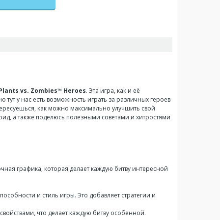
Plants vs. Zombies™ Heroes
. Эта игра, как и её
 тут у нас есть возможность играть за различных героев
нтересуешься, как можно максимально улучшить свой
оид, а также поделюсь полезными советами и хитростями
сочная графика, которая делает каждую битву интересной
способности и стиль игры. Это добавляет стратегии и
свойствами, что делает каждую битву особенной.