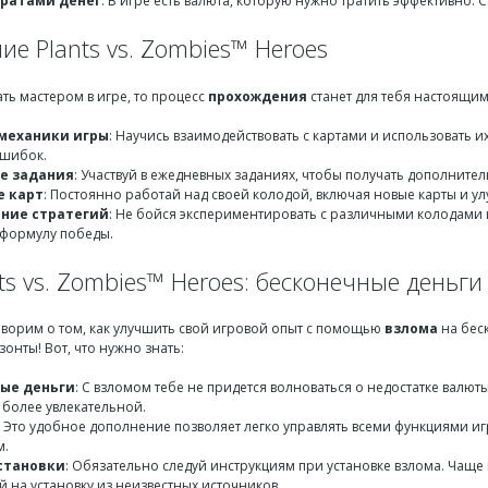
тратами денег
: В игре есть валюта, которую нужно тратить эффективно.
е Plants vs. Zombies™ Heroes
ать мастером в игре, то процесс
прохождения
станет для тебя настоящи
механики игры
: Научись взаимодействовать с картами и использовать их
ошибок.
е задания
: Участвуй в ежедневных заданиях, чтобы получать дополните
е карт
: Постоянно работай над своей колодой, включая новые карты и ул
ние стратегий
: Не бойся экспериментировать с различными колодами 
формулу победы.
ts vs. Zombies™ Heroes: бесконечные деньг
оворим о том, как улучшить свой игровой опыт с помощью
взлома
на бес
онты! Вот, что нужно знать:
ые деньги
: С взломом тебе не придется волноваться о недостатке валю
 более увлекательной.
: Это удобное дополнение позволяет легко управлять всеми функциями иг
м.
становки
: Обязательно следуй инструкциям при установке взлома. Чаще 
 на установку из неизвестных источников.