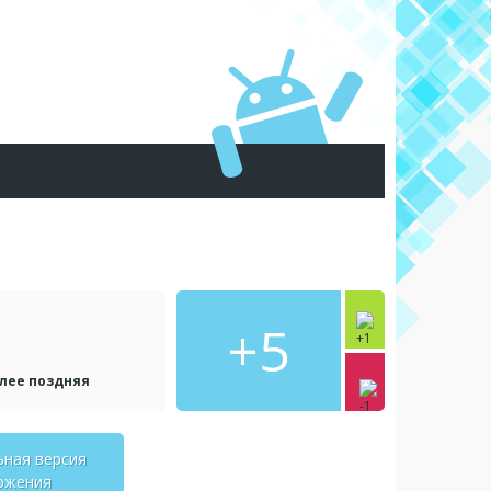
+5
олее поздняя
ьная версия
ожения