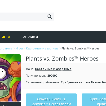
ИГРЫ
ПРОГРАММЫ
рограммы
>
Игры
>
Карточные и азартные
>
Plants vs. Zombies™ Heroes
Plants vs. Zombies™ Heroes
Жанр:
Карточные и азартные
Популярность:
290000
Системные требования:
Требуемая версия 8+ или б
Скачать Plants vs.
Оригинал
Zombies™ Heroes взлом
прил