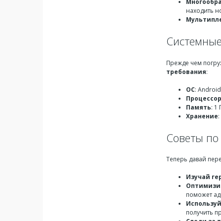
Многообр
находить 
Мультипл
Системные
Прежде чем погру
требования
:
ОС
: Androi
Процессо
Память
: 1
Хранение
Советы по
Теперь давай пере
Изучай ге
Оптимизи
поможет ад
Используй
получить п