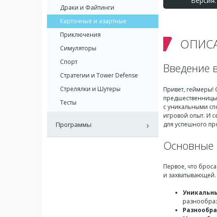
Версия: 
Драки и Файтинги
Карточные и азартные
Приключения
ОПИС
Симуляторы
Спорт
Введение в
Стратегии и Tower Defense
Стрелялки и Шутеры
Привет, геймеры!
предшественницы, 
Тесты
с уникальными спо
игровой опыт. И 
для успешного пр
Программы
Основные 
Первое, что броса
и захватывающей. 
Уникальны
разнообраз
Разнообра