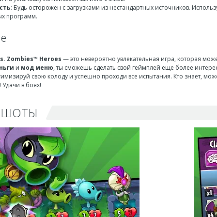
сть
: Будь осторожен с загрузками из нестандартных источников. Испол
х программ.
ие
vs. Zombies™ Heroes
— это невероятно увлекательная игра, которая може
ньги
и
мод меню
, ты сможешь сделать свой геймплей еще более интере
птимизируй свою колоду и успешно проходи все испытания. Кто знает, мо
 Удачи в боях!
НШОТЫ