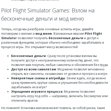
Pilot Flight Simulator Games: Взлом на
бесконечные деньги и мод меню
Теперь, когда мы разобрали основные аспекты игры, давайте
поговорим о взломе и
мод меню
. Взломанные версии
Pilot Flight
Simulator
позволяют получить
бесконечные деньги
и доступ к
различным функциям, которые обычно необходимо зарабатывать в
процессе игры. Это открывает массу возможностей:
Бесконечные деньги
: Сразу после установки взлома вы
получите доступ к неограниченному количеству денег, что
позволит вам покупать любые самолеты и обновления без труда.
Доступ ко всем самолетам
: Мод меню позволит мгновенно
открыть все самолеты, независимо от уровня и прогресса в игре.
Невероятные скины и апгрейды
: Зачем ждать, когда можно
сразу применить крутые скины и улучшения без необходимости
зарабатывать их в игре?
Упрощение игрового процесса
: Мод меню позволяет
настроить игру под себя — например, включить бессмертие или
отключить врагов.
Но помните! Установка взломов может повлечь за собой риски, такие