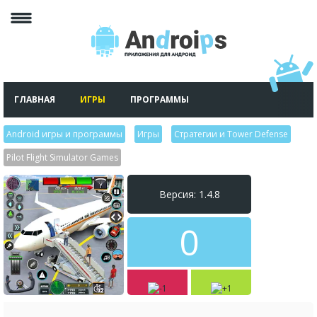
ГЛАВНАЯ
ИГРЫ
ПРОГРАММЫ
Android игры и программы
>
Игры
>
Стратегии и Tower Defense
>
Pilot Flight Simulator Games
Версия: 1.4.8
0