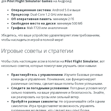
для
Pilot Flight Simulator Games
на Андроид:
Операционная система
: Android 5.0 и выше
Процессор
: Dual-Core 1.2 GHz или выше
ОП оперативная память
: минимум 2 Гб
Свободное место на диске
: минимум 500 Мб
Графика
: Mali-T720 или аналогичная
Убедитесь, что ваше устройство удовлетворяет этим требованиям,
чтобы насладиться игрой в полной мере!
Игровые советы и стратегии
Чтобы стать настоящим асом в полетах на
Pilot Flight Simulator
, вот
несколько советов, которые помогут вам улучшить свои навыки:
Практикуйтесь с управлением
: Изучите базовые речевые
команды и управление. Понимание, как функционируют
различные системы, сделает ваши полеты более успешными.
Следите за погодными условиями
: Погодные условия могут
сильно повлиять на ваше управление и безопасность. Знайте,
как реагировать на грозы или сильный ветер.
Пробуйте разные самолеты
: Не ограничивайте себя одним
самолетом. Игра предоставляет возможность управлять
различными моделями, что сделает ваш опыт более