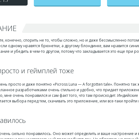
 1.7
АНИЕ
оте, конечно, спорить не то, чтобы сложно, но и даже бессмысленно потом
сли одному нравятся брюнетки, а другому блондинке, вам нравится синий 
ание и убедить в чем-то другом, потому что закладывается это еще при рож
просто и геймплей тоже
ень просто и даже понятно «Picross Luna — A forgotten tale». Понятно так
деланное разработчиками очень стильно и удобно, что придает приложе
о, мне очень понравился и сам факт того, что там происходит. Индийские
тается выбора перед тем, скачивать это приложение, или все-таки пройти
равилось
чень сильно понравилось. Оно может определить и ваше настроение и все