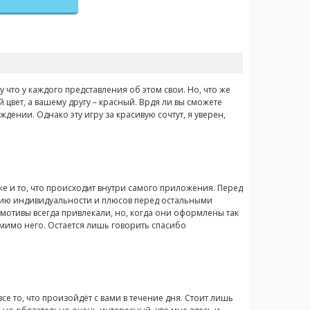
у что у каждого представления об этом свои. Но, что же
цвет, а вашему другу – красный. Врдя ли вы сможете
дении. Однако эту игру за красивую сочтут, я уверен,
 же и то, что происходит внутри самого приложения. Перед
нию индивидуальности и плюсов перед остальными
 мотивы всегда привлекали, но, когда они оформлены так
 мимо него. Остается лишь говорить спасибо
 то, что произойдёт с вами в течение дня. Стоит лишь