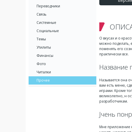
Версия:
Переводчики
Связь
Системные
ОПИС
Социальные
О вкусах и о крас
Темы
можно поделать, е
Утилиты
поменять его созн
практически все.
Финансы
Фото
Название 
Читалки
Называется она оч
Прочее
вам есть меню, с
играми. Кроме тог
великолепно, н ос
разработчикам.
Jчень пон
Мне приложение о