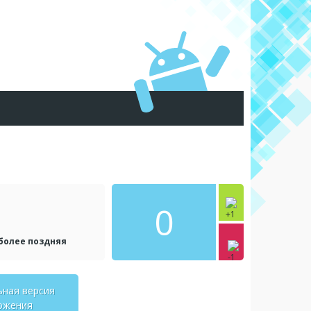
0
 более поздняя
ьная версия
ожения