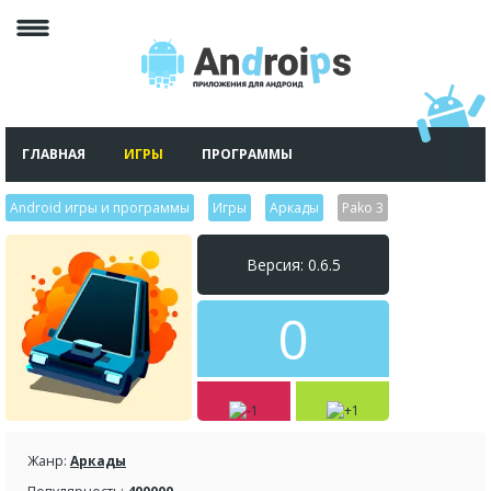
ГЛАВНАЯ
ИГРЫ
ПРОГРАММЫ
Android игры и программы
>
Игры
>
Аркады
>
Pako 3
Версия: 0.6.5
0
Жанр:
Аркады