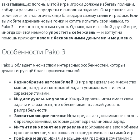
захватывающих погонь. В этой игре игроки должны избегать полиции,
собирая различные предметы и выполняя задания. Она решительно
отличается от аналогичных игр благодаря своему стилю и графике. Если
вы любите адреналиновые гонки и хотите испытать свои навыки, то
Pako 3 — именно то, что вам нужно. Однако, как и в любой другой игре,
иногда хочется немного
упростить себе жизнь
— и вот тут на
помощь приходит
взлом с бесконечными деньгами
и
мод меню
.
Особенности Pako 3
Pako 3 обладает множеством интересных особенностей, которые
делают игру ещё более привлекательной:
Разнообразие автомобилей:
В игре представлено множество
машин, каждая из которых обладает уникальным стилем и
характеристиками.
Индивидуальные уровни:
Каждый уровень игры имеет свои
задачи и сложности, что обеспечивает высокий уровень
реиграбельности.
Захватывающие погони:
Игра предлагает динамичные погонь
с преследованиями, которые дарят адреналиновый заряд.
Интуитивно понятное управление:
Управление автомобилем
простое и легкое, что позволяет сосредоточиться на самой игре.
Графика и звук:
Яркая и насыщенная графика в сочетании с