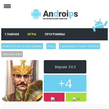
ГЛАВНАЯ
ИГРЫ
ПРОГРАММЫ
Android игры и программы
>
Игры
>
Стратегии и Tower Defense
>
Ottoman wars
Версия: 3.0.3
+4