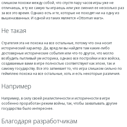
слишком похожи между собой, что спустя пару часов игры уже не
отличаешь, в ту же самую ты играешь или уже сменил ее несколько раз
за все это время. Однако есть и те, которые не походят ни на одну из
вышеназванных. И одной из таких является «Ottoman wars».
Не такая
Стратегия эта не похожа на все остальные, потому что она носит
исторический характер. Да, вряд ли вы найдете там какие-либо
достоверные исторические события или что-то другое, что могло
возбудить пытливый ум историка, однако все постройки и все войска,
создаваемые вами в игре полностью соответствуют как эпохе, так и
самому государству. Все это затмевает то, что игра слишком сильно по
геймплею похожа на все остальные, хоть и есть некоторые различия.
Например
Например, в силу своей реалистичности и историчности в игре
особенно проработан режим войны, так, чтобы захватывать другие
государства было интереснее.
Благодаря разработчикам