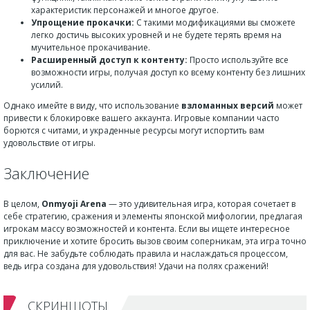
характеристик персонажей и многое другое.
Упрощение прокачки:
С такими модификациями вы сможете
легко достичь высоких уровней и не будете терять время на
мучительное прокачивание.
Расширенный доступ к контенту:
Просто используйте все
возможности игры, получая доступ ко всему контенту без лишних
усилий.
Однако имейте в виду, что использование
взломанных версий
может
привести к блокировке вашего аккаунта. Игровые компании часто
борются с читами, и украденные ресурсы могут испортить вам
удовольствие от игры.
Заключение
В целом,
Onmyoji Arena
— это удивительная игра, которая сочетает в
себе стратегию, сражения и элементы японской мифологии, предлагая
игрокам массу возможностей и контента. Если вы ищете интересное
приключение и хотите бросить вызов своим соперникам, эта игра точно
для вас. Не забудьте соблюдать правила и наслаждаться процессом,
ведь игра создана для удовольствия! Удачи на полях сражений!
СКРИНШОТЫ