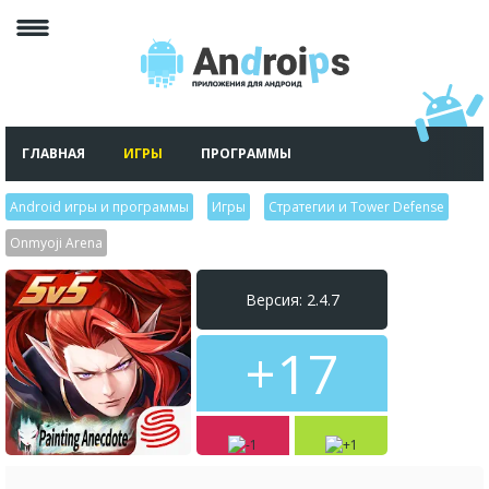
ГЛАВНАЯ
ИГРЫ
ПРОГРАММЫ
Android игры и программы
>
Игры
>
Стратегии и Tower Defense
>
Onmyoji Arena
Версия: 2.4.7
+17