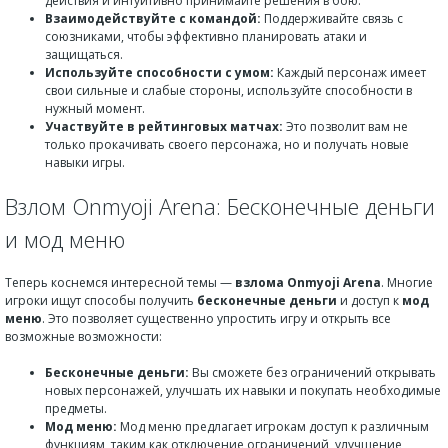
действия и интуитивно принимайте решения в бою.
Взаимодействуйте с командой:
Поддерживайте связь с
союзниками, чтобы эффективно планировать атаки и
защищаться.
Используйте способности с умом:
Каждый персонаж имеет
свои сильные и слабые стороны, используйте способности в
нужный момент.
Участвуйте в рейтинговых матчах:
Это позволит вам не
только прокачивать своего персонажа, но и получать новые
навыки игры.
Взлом Onmyoji Arena: Бесконечные деньги
и мод меню
Теперь коснемся интересной темы —
взлома Onmyoji Arena
. Многие
игроки ищут способы получить
бесконечные деньги
и доступ к
мод
меню
. Это позволяет существенно упростить игру и открыть все
возможные возможности:
Бесконечные деньги:
Вы сможете без ограничений открывать
новых персонажей, улучшать их навыки и покупать необходимые
предметы.
Мод меню:
Мод меню предлагает игрокам доступ к различным
функциям, таким как отключение ограничений, улучшение