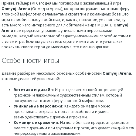
Привет, геймерам! Сегодня мы поговорим о захватывающей игре
Onmyoji Arena
(Онмедзи Арена), которая погружает нас в атмосферу
японской мифологии с элементами стратегии и командных боев. Это
игра на мобильных устройствах, и, как вы, наверное, уже поняли, тут
есть много чего интересного для любителей жанра MOBA. В
Onmyoji
Arena
нам предстоит управлять уникальными персонажами —
онмедзи, каждый из которых обладает уникальными способностями и
стилем игры. Если вы увлекаетесь стратегиями и хотите узнать, как
прокачать своего героя до максимума, это именно для вас!
Особенности игры
Давайте разберем несколько основных особенностей
Onmyoji Arena
,
которые делают её уникальной:
Эстетика и дизайн:
Игра выделяется своей потрясающей
графикой и лаконичным художественным стилем, который
погружает вас в атмосферу японской мифологии.
Уникальные персонажи:
Каждого онмедзи можно
прокачивать, открывать новые способности и уметь
взаимодействовать с другими игроками.
Командные сражения:
На поле боя вам предстоит сражаться
вместе с друзьями или группами игроков, что делает каждый матч
непредсказуемым и захватывающим.