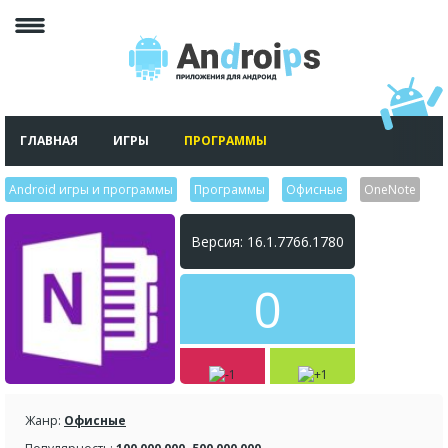
ГЛАВНАЯ
ИГРЫ
ПРОГРАММЫ
Android игры и программы
>
Программы
>
Офисные
>
OneNote
Версия: 16.1.7766.1780
0
Жанр:
Офисные