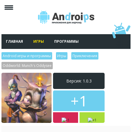
ГЛАВНАЯ
ИГРЫ
ПРОГРАММЫ
Android игры и программы
>
Игры
>
Приключения
>
Oddworld: Munch's Oddysee
Версия: 1.0.3
+1