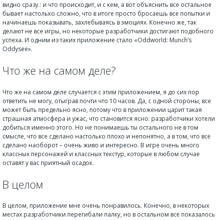
видно сразу.: и что происходит, и с кем, а вот объяснить все остальное
бывает настолько сложно, что в итоге просто бросаешь все попытки и
начинаешь показывать, захлебываясь в эмоциях. Конечно же, так
делают не все игры, но некоторые разработчики достигают подобного
успеха. И одним из таких приложение стало «Oddworld: Munch’s
Oddysee».
Что же на самом деле?
Что же на самом деле случается с этим приложением, я до сих пор
ответить не могу, отыграв почти что 10 часов. Да, с одной стороны, все
может быть предельно ясно, потому что в приложении царит такая
страшная атмосфера и ужас, что становится ясно: разработчики хотели
добиться именно этого. Но не понимаешь ты остального не в том
смысле, что все сделано настолько плохо и непонятно, а в том, что все
сделано наоборот – очень живо и интересно. В игре очень много
классных персонажей и классных текстур, которые в любом случае
оставят у вас приятный осадок.
В целом
В целом, приложение мне очень понравилось. Конечно, в некоторых
местах разработчики перегибали палку, но в остальном все показалось