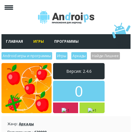
ГЛАВНАЯ
ИГРЫ
ПРОГРАММЫ
Android игры и программы
>
Игры
>
Аркады
>
Найди Лишнее
Версия: 2.4.6
0
Жанр:
Аркады