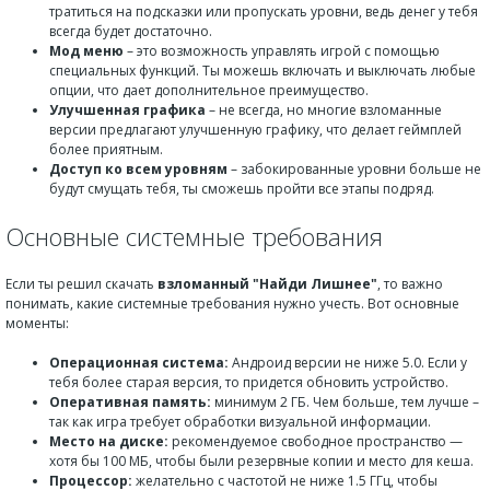
тратиться на подсказки или пропускать уровни, ведь денег у тебя
всегда будет достаточно.
Мод меню
– это возможность управлять игрой с помощью
специальных функций. Ты можешь включать и выключать любые
опции, что дает дополнительное преимущество.
Улучшенная графика
– не всегда, но многие взломанные
версии предлагают улучшенную графику, что делает геймплей
более приятным.
Доступ ко всем уровням
– забокированные уровни больше не
будут смущать тебя, ты сможешь пройти все этапы подряд.
Основные системные требования
Если ты решил скачать
взломанный "Найди Лишнее"
, то важно
понимать, какие системные требования нужно учесть. Вот основные
моменты:
Операционная система:
Андроид версии не ниже 5.0. Если у
тебя более старая версия, то придется обновить устройство.
Оперативная память:
минимум 2 ГБ. Чем больше, тем лучше –
так как игра требует обработки визуальной информации.
Место на диске:
рекомендуемое свободное пространство —
хотя бы 100 МБ, чтобы были резервные копии и место для кеша.
Процессор:
желательно с частотой не ниже 1.5 ГГц, чтобы