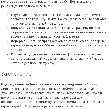
некоторые уровни могут вывести тебя из себя. Вот несколько
рекомендаций по прохождению:
Изучение
– прежде чем ты начнешь искать лишний элемент,
посмотри всю картинку. Наметь на уме, какие детали выделяются
– это поможет легче найти лишнее.
Визуальные подсказки
– если ты заметил разницу в цветах,
формах или размерах, это может указывать на ненужный объект.
Заведи тетрадку и записывай свои наблюдения.
Перерывы
– если застрял на каком-то уровне, сделай перерыв и
вернись к нему позже. Обычно свежий взгляд помогает заметить
лишнее.
Общайся с другими игроками
– на форумах и в социальных
сетях ты можешь найти советы и стратегии от других геймеров,
которые уже прошли эту игру.
Заключение
В целом,
взлом на бесконечные деньги
и
мод меню
в "Найди
Лишнее" открывает новые горизонты для геймеров, желающих
улучшить свой игровой опыт. Если ты любишь головоломки и хочешь
получить максимум от игры, настоятельно рекомендую
поэкспериментировать с этими функциями. Помни, что даже взлом не
гарантирует 100% успеха – игра все равно требует ума и