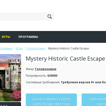
ИГРЫ
ПРОГРАММЫ
рограммы
>
Игры
>
Головоломки
>
Mystery Historic Castle Escape
Mystery Historic Castle Escape
Жанр:
Головоломки
Популярность:
620000
Системные требования:
Требуемая версия 9+ или б
Скачать Mystery Historic
Оригинал
Castle Escape (Мистери
прил