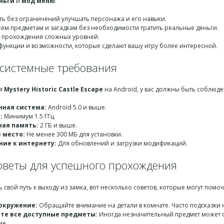
ньги
и
мод меню
:
ь без ограничений улучшать персонажа и его навыки.
всем предметам и загадкам без необходимости тратить реальные деньги.
 прохождения сложных уровней.
функции и возможности, которые сделают вашу игру более интересной.
системные требования
ся
Mystery Historic Castle Escape
на Android, у вас должны быть соблюд
ная система:
Android 5.0 и выше.
:
Минимум 1.5 ГГц.
ая память:
2 ГБ и выше.
 место:
Не менее 300 МБ для установки.
ие к интернету:
Для обновлений и загрузки модификаций.
оветы для успешного прохождения
 свой путь к выходу из замка, вот несколько советов, которые могут помо
окружение:
Обращайте внимание на детали в комнате. Часто подсказки 
те все доступные предметы:
Иногда незначительный предмет может 
ие.