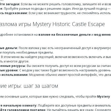
те загадки:
Если вы не можете решить головоломку, запишите её и воз
е:
Пробуйте разные подходы к решению задач. Иногда лучший подход — э
сь подсказками:
Если у вас возникают трудности, не стесняйтесь испол
злома игры Mystery Historic Castle Escape
одробнее остановимся на
взломе на бесконечные деньги
и
мод меню
ые деньги:
После взлома у вас есть неограниченный доступ к внутриигро
и покупать необходимые предметы.
:
В этом меню вы найдете ряд опций, включая возможность включать и вы
ть и многое другое.
енные ресурсы:
Вы сможете получить доступ ко всем ресурсам за счита
ые уровни:
С модом у вас также будет возможность настраивать уровень 
в использовании:
Мод меню обычно имеет простой интерфейс, что делае
ие игры: шаг за шагом
им основные шаги, которые вам нужно следовать, чтобы пройти
Mystery 
е начальную комнату:
Подберите все доступные предметы и внимательн
йте головоломки поэтапно:
Не пытайтесь решить все сразу. Сосредото