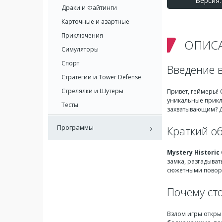
Версия: 
Драки и Файтинги
Карточные и азартные
Приключения
ОПИС
Симуляторы
Спорт
Введение в 
Стратегии и Tower Defense
Стрелялки и Шутеры
Привет, геймеры!
уникальные приклю
Тесты
захватывающим? Д
Программы
Краткий о
Mystery Historic
замка, разгадыва
сюжетными поворо
Почему ст
Взлом игры откры