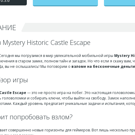
0.3.6
исторический замок
побег) взлом на
бесконечные деньги +
мод меню
АНИЕ
Mystery Historic Castle Escape
 Сегодня мы погрузимся в мир увлекательной мобильной игры
Mystery Hi
чения в старом замке, полном тайн и загадок. Но что если я скажу вам, 
а, вы не ослышались! Мы поговорим о
взломе на бесконечные деньги
бзор игры
 Castle Escape
— это не просто игра на побег. Это настоящая головоломк
ть головоломки и собирать ключи, чтобы выйти на свободу. Замок напо
тами. Каждый уровень предлагает уникальные задачи и испытания, которы
оит попробовать взлом?
вает совершенно новые горизонты для геймеров. Вот лишь несколько при