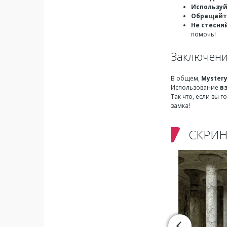
Используй
Обращайте
Не стесня
помочь!
Заключен
В общем,
Mystery
Использование
в
Так что, если вы 
замка!
СКРИ