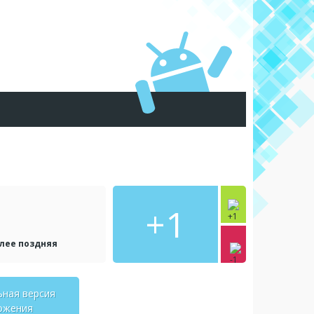
+1
олее поздняя
ьная версия
ожения