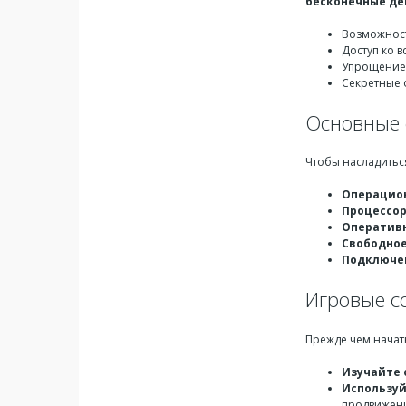
бесконечные де
Возможност
Доступ ко 
Упрощение
Секретные 
Основные 
Чтобы насладить
Операцион
Процессор
Оперативн
Свободное
Подключен
Игровые с
Прежде чем начать
Изучайте 
Используй
продвижен