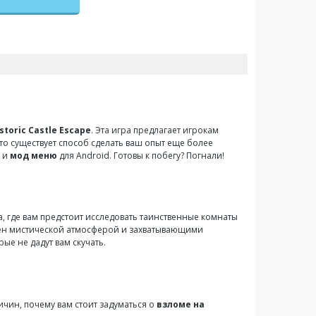
storic Castle Escape
. Эта игра предлагает игрокам
что существует способ сделать ваш опыт еще более
и
мод меню
для Android. Готовы к побегу? Погнали!
а, где вам предстоит исследовать таинственные комнаты
лнен мистической атмосферой и захватывающими
е не дадут вам скучать.
чин, почему вам стоит задуматься о
взломе на