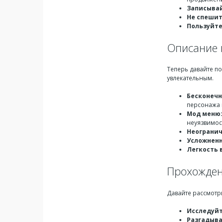
Записывай
Не спешит
Пользуйте
Описание в
Теперь давайте п
увлекательным.
Бесконечн
персонажа 
Мод меню
неуязвимос
Неогранич
Усложненн
Легкость 
Прохожден
Давайте рассмотр
Исследуйт
Разгадыва