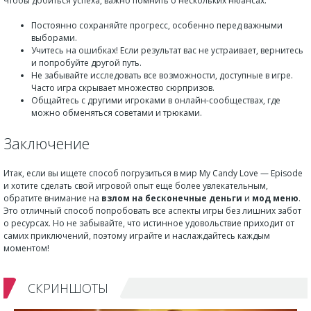
Чтобы добиться успеха, важно помнить о нескольких нюансах:
Постоянно сохраняйте прогресс, особенно перед важными
выборами.
Учитесь на ошибках! Если результат вас не устраивает, вернитесь
и попробуйте другой путь.
Не забывайте исследовать все возможности, доступные в игре.
Часто игра скрывает множество сюрпризов.
Общайтесь с другими игроками в онлайн-сообществах, где
можно обменяться советами и трюками.
Заключение
Итак, если вы ищете способ погрузиться в мир My Candy Love — Episode
и хотите сделать свой игровой опыт еще более увлекательным,
обратите внимание на
взлом на бесконечные деньги
и
мод меню
.
Это отличный способ попробовать все аспекты игры без лишних забот
о ресурсах. Но не забывайте, что истинное удовольствие приходит от
самих приключений, поэтому играйте и наслаждайтесь каждым
моментом!
СКРИНШОТЫ