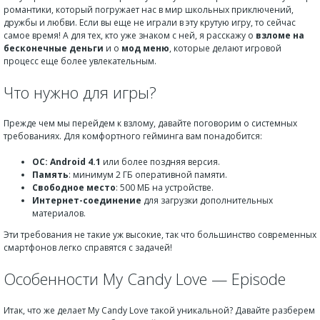
романтики, который погружает нас в мир школьных приключений,
дружбы и любви. Если вы еще не играли в эту крутую игру, то сейчас
самое время! А для тех, кто уже знаком с ней, я расскажу о
взломе на
бесконечные деньги
и о
мод меню
, которые делают игровой
процесс еще более увлекательным.
Что нужно для игры?
Прежде чем мы перейдем к взлому, давайте поговорим о системных
требованиях. Для комфортного гейминга вам понадобится:
ОС: Android 4.1
или более поздняя версия.
Память
: минимум 2 ГБ оперативной памяти.
Свободное место
: 500 МБ на устройстве.
Интернет-соединение
для загрузки дополнительных
материалов.
Эти требования не такие уж высокие, так что большинство современных
смартфонов легко справятся с задачей!
Особенности My Candy Love — Episode
Итак, что же делает My Candy Love такой уникальной? Давайте разберем