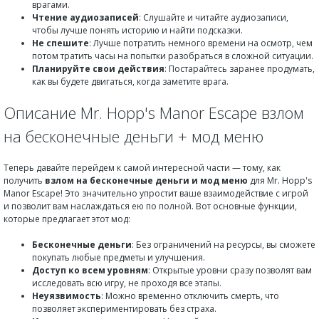
врагами.
Чтение аудиозаписей
: Слушайте и читайте аудиозаписи,
чтобы лучше понять историю и найти подсказки.
Не спешите
: Лучше потратить немного времени на осмотр, чем
потом тратить часы на попытки разобраться в сложной ситуации.
Планируйте свои действия
: Постарайтесь заранее продумать,
как вы будете двигаться, когда заметите врага.
Описание Mr. Hopp's Manor Escape взлом
на бесконечные деньги + мод меню
Теперь давайте перейдем к самой интересной части — тому, как
получить
взлом на бесконечные деньги и мод меню
для Mr. Hopp's
Manor Escape! Это значительно упростит ваше взаимодействие с игрой
и позволит вам наслаждаться ею по полной. Вот основные функции,
которые предлагает этот мод:
Бесконечные деньги
: Без ограничений на ресурсы, вы сможете
покупать любые предметы и улучшения.
Доступ ко всем уровням
: Открытые уровни сразу позволят вам
исследовать всю игру, не проходя все этапы.
Неуязвимость
: Можно временно отключить смерть, что
позволяет экспериментировать без страха.