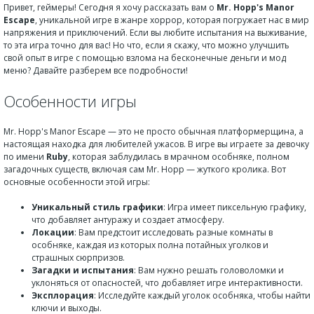
Привет, геймеры! Сегодня я хочу рассказать вам о
Mr. Hopp's Manor
Escape
, уникальной игре в жанре хоррор, которая погружает нас в мир
напряжения и приключений. Если вы любите испытания на выживание,
то эта игра точно для вас! Но что, если я скажу, что можно улучшить
свой опыт в игре с помощью взлома на бесконечные деньги и мод
меню? Давайте разберем все подробности!
Особенности игры
Mr. Hopp's Manor Escape — это не просто обычная платформерщина, а
настоящая находка для любителей ужасов. В игре вы играете за девочку
по имени
Ruby
, которая заблудилась в мрачном особняке, полном
загадочных существ, включая сам Mr. Hopp — жуткого кролика. Вот
основные особенности этой игры:
Уникальный стиль графики
: Игра имеет пиксельную графику,
что добавляет антуражу и создает атмосферу.
Локации
: Вам предстоит исследовать разные комнаты в
особняке, каждая из которых полна потайных уголков и
страшных сюрпризов.
Загадки и испытания
: Вам нужно решать головоломки и
уклоняться от опасностей, что добавляет игре интерактивности.
Эксплорация
: Исследуйте каждый уголок особняка, чтобы найти
ключи и выходы.