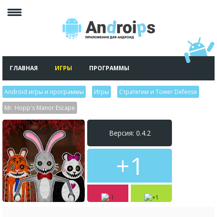
ГЛАВНАЯ
ИГРЫ
ПРОГРАММЫ
Android игры и программы
>
Игры
>
Стратегии и Tower Defense
>
Mr. Hopp's Manor Escape
Версия: 0.4.2
+1