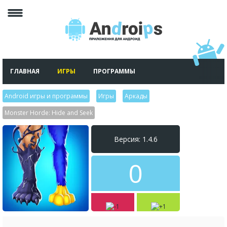
ГЛАВНАЯ
ИГРЫ
ПРОГРАММЫ
Android игры и программы
>
Игры
>
Аркады
>
Monster Horde: Hide and Seek
Версия: 1.4.6
0