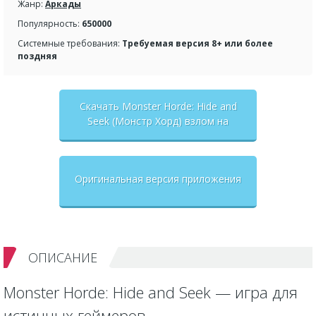
Жанр:
Аркады
Популярность:
650000
Системные требования:
Требуемая версия 8+ или более
поздняя
Скачать Monster Horde: Hide and
Seek (Монстр Хорд) взлом на
бесконечные деньги + мод меню
Оригинальная версия приложения
ОПИСАНИЕ
Monster Horde: Hide and Seek — игра для
истинных геймеров