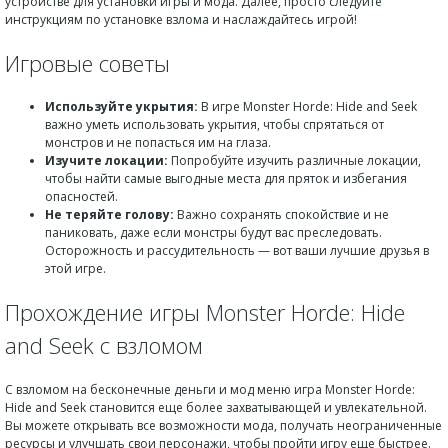
устройстве для установки игры и мода. Далее, просто следуйте
инструкциям по установке взлома и наслаждайтесь игрой!
Игровые советы
Используйте укрытия:
В игре Monster Horde: Hide and Seek
важно уметь использовать укрытия, чтобы спрятаться от
монстров и не попасться им на глаза.
Изучите локации:
Попробуйте изучить различные локации,
чтобы найти самые выгодные места для пряток и избегания
опасностей.
Не теряйте голову:
Важно сохранять спокойствие и не
паниковать, даже если монстры будут вас преследовать.
Осторожность и рассудительность — вот ваши лучшие друзья в
этой игре.
Прохождение игры Monster Horde: Hide
and Seek с взломом
С взломом на бесконечные деньги и мод меню игра Monster Horde:
Hide and Seek становится еще более захватывающей и увлекательной.
Вы можете открывать все возможности мода, получать неограниченные
ресурсы и улучшать свои персонажи, чтобы пройти игру еще быстрее.