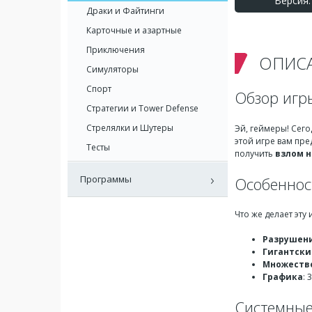
Версия: 
Драки и Файтинги
Карточные и азартные
Приключения
ОПИС
Симуляторы
Спорт
Обзор игры
Стратегии и Tower Defense
Стрелялки и Шутеры
Эй, геймеры! Сег
этой игре вам пре
Тесты
получить
взлом н
Программы
Особенност
Что же делает эту
Разрушен
Гигантски
Множеств
Графика
:
Системные