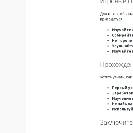
Игровые с
Для того чтобы вы
пригодиться:
Изучайте 
Собирайте
Не торопи
Улучшайте
Изучайте 
Прохождени
Хотите узнать, ка
Первый ур
Заработо
Изучение 
Не забыва
Использу
Заключите