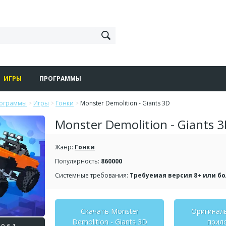
ИГРЫ
ПРОГРАММЫ
рограммы
>
Игры
>
Гонки
>
Monster Demolition - Giants 3D
Monster Demolition - Giants 
Жанр:
Гонки
Популярность:
860000
Системные требования:
Требуемая версия 8+ или б
Скачать Monster
Оригинал
Demolition - Giants 3D
прил