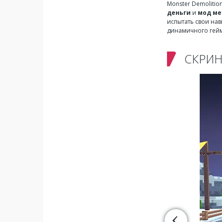
Monster Demolitio
деньги
и
мод м
испытать свои нав
динамичного гейм
СКРИ