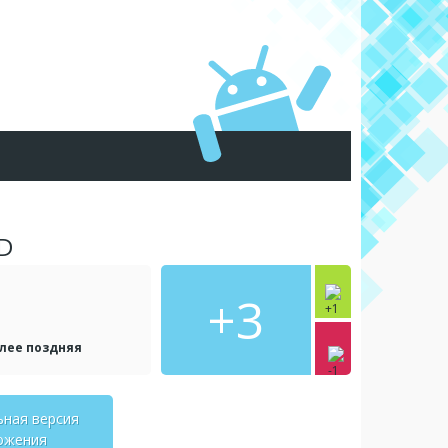
3D
+3
олее поздняя
ьная версия
ожения