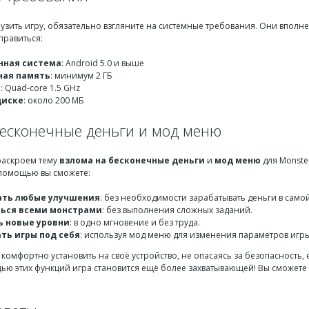
грузить игру, обязательно взгляните на системные требования. Они впо
справиться:
нная система
: Android 5.0 и выше
ная память
: минимум 2 ГБ
р
: Quad-core 1.5 GHz
диске
: около 200 МБ
бесконечные деньги и мод меню
 раскроем тему
взлома на бесконечные деньги
и
мод меню
для Monster
х помощью вы сможете:
ать любые улучшения
: без необходимости зарабатывать деньги в самой
ься всеми монстрами
: без выполнения сложных заданий.
 новые уровни
: в одно мгновение и без труда.
ть игры под себя
: используя мод меню для изменения параметров игры
комфортно установить на своё устройство, не опасаясь за безопасность, 
щью этих функций игра становится ещё более захватывающей! Вы сможет