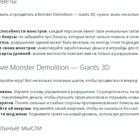
оветы
жить и процветать в Monster Demolition — Giants 3D, нужно знать нескольк
способности монстров
: каждый персонаж имеет свои уникальные такти
 бонусы
: не забывайте про бонусы, которые могут сильно помочь в слож
тесь
: разрушение зданий может быть веселым, но иногда стоит подожда
 своих монстров
: инвестируйте заработанные деньги в апгрейды для 
карты уровней
: знание местности поможет вам не только в разрушении 
е Monster Demolition — Giants 3D
к пройти игру? Вот несколько полезных шагов, чтобы продвигаться вперёд:
овень
: Изучите основы управления и разрушения. Сосредоточьтесь на п
к
: Накапливайте деньги, чтобы улучшать своих монстров и открывать новы
врагов
: Понять сильные и слабые стороны противников может помочь вам
йте об энергии
: Управляйте своей энергией, чтобы не оказаться без сил
йте мод меню
: Поднимите сюжет на новый уровень, используя дополни
льные мысли