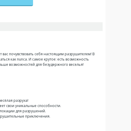
вит вас почувствовать себя настоящим разрушителем! В
ться как nunca. И самое крутое: есть возможность
льше возможностей для безудержного веселья!
весёлая разруха!
еет свои уникальные способности.
 локации для разрушений.
разрушительные приключения.