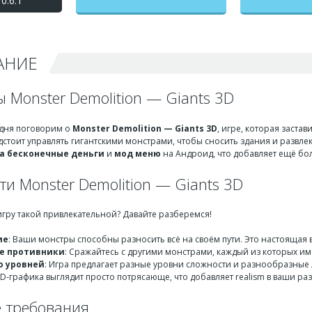
0.6.1
(Монстер Демолишн)
взлом на бесконечные
деньги + мод меню
АНИЕ
 Monster Demolition — Giants 3D
одня поговорим о
Monster Demolition — Giants 3D
, игре, которая заста
дстоит управлять гигантскими монстрами, чтобы сносить здания и развлека
а бесконечные деньги
и
мод меню
на Андроид, что добавляет ещё бо
и Monster Demolition — Giants 3D
 игру такой привлекательной? Давайте разберемся!
ие
: Ваши монстры способны разносить всё на своём пути. Это настоящая 
е противники
: Сражайтесь с другими монстрами, каждый из которых им
о уровней
: Игра предлагает разные уровни сложности и разнообразные
 3D-графика выглядит просто потрясающе, что добавляет realism в ваши 
 требования