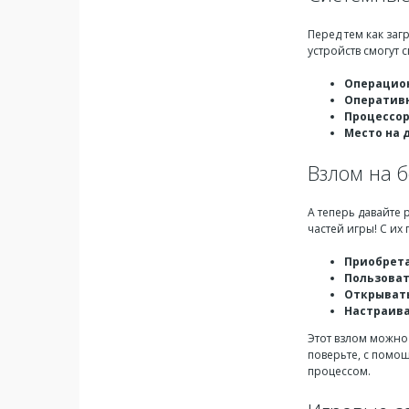
Перед тем как за
устройств смогут 
Операцио
Оператив
Процессо
Место на 
Взлом на 
А теперь давайте
частей игры! С и
Приобрет
Пользоват
Открывать
Настраива
Этот взлом можно 
поверьте, с помо
процессом.