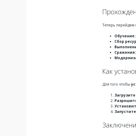
Прохожден
Теперь перейдем
Обучение:
Сбор ресу
Выполнени
Сражения:
Модерниз
Как устан
Для того чтобы
ус
Загрузите
Разрешите
Установит
Запустите
Заключен