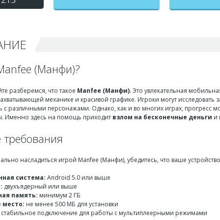
2.1.5
деньги + мод меню
АНИЕ
Manfee (Манфи)?
айте разберемся, что такое
Manfee (Манфи)
. Это увлекательная мобильна
захватывающей механике и красивой графике. Игроки могут исследовать 
 с различными персонажами. Однако, как и во многих играх, прогресс мож
ы. Именно здесь на помощь приходит
взлом на бесконечные деньги
и
 требования
еально насладиться игрой Manfee (Манфи), убедитесь, что ваше устройст
ная система:
Android 5.0 или выше
:
двухъядерный или выше
ая память:
минимум 2 ГБ
 место:
не менее 500 МБ для установки
стабильное подключение для работы с мультиплеерными режимами