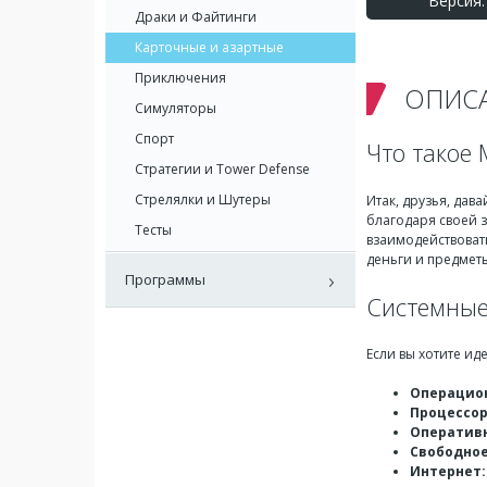
Версия: 
Драки и Файтинги
Карточные и азартные
Приключения
ОПИС
Симуляторы
Спорт
Что такое 
Стратегии и Tower Defense
Стрелялки и Шутеры
Итак, друзья, дав
благодаря своей 
Тесты
взаимодействовать
деньги и предмет
Программы
Системные
Если вы хотите ид
Операцион
Процессор
Оперативн
Свободное
Интернет: