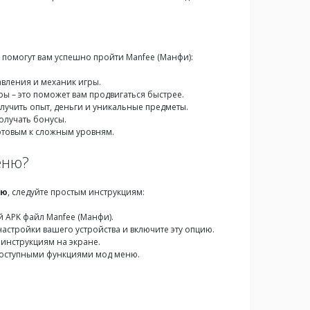
 помогут вам успешно пройти Manfee (Манфи):
вления и механик игры.
ры – это поможет вам продвигаться быстрее.
лучить опыт, деньги и уникальные предметы.
олучать бонусы.
отовым к сложным уровням.
еню?
ню
, следуйте простым инструкциям:
 APK файл Manfee (Манфи).
астройки вашего устройства и включите эту опцию.
 инструкциям на экране.
 доступными функциями мод меню.