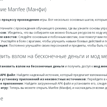
ие Manfee (Манфи)
 к
процессу прохождения
игры. Вот несколько основных шагов, которые
Начните с прохождения обучающего режима, где вы узнаете основы упра
рсов:
Убедитесь, что вы собираете как можно больше ресурсов по ходу иг
е квестов:
Следуйте основным и побочным квестам, они помогут вам по
Участвуйте в боях с врагами, чтобы улучшить навыки боевых действий и п
ация:
Постоянно улучшайте своих персонажей и предметы, чтобы быть г
овить взлом на бесконечные деньги и мод м
тановить взлом на бесконечные деньги
и получить доступ к
мод ме
 APK файл:
Найдите надежный источник, который предлагает взломанный
 установку приложений из неизвестных источников:
Перейдите в н
е приложение:
Найдите загруженный APK файл и установите его, следуя
 игру:
Теперь вы можете открыть Manfee (Манфи), и наслаждаться всеми
ие