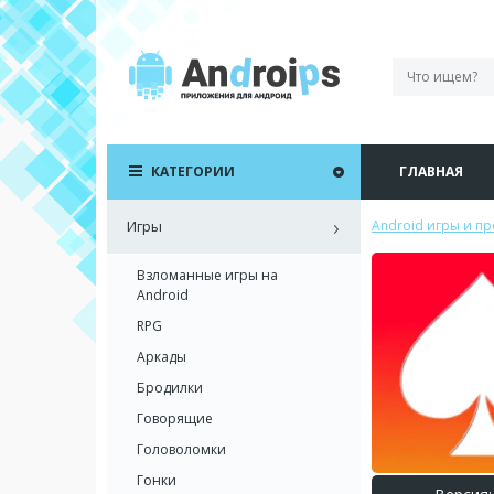
КАТЕГОРИИ
ГЛАВНАЯ
Игры
Android игры и п
Взломанные игры на
Android
RPG
Аркады
Бродилки
Говорящие
Головоломки
Гонки