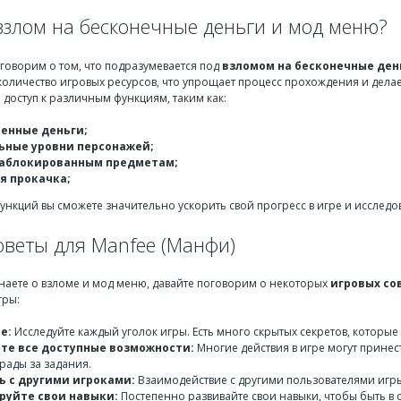
 взлом на бесконечные деньги и мод меню?
говорим о том, что подразумевается под
взломом на бесконечные ден
оличество игровых ресурсов, что упрощает процесс прохождения и делает
 доступ к различным функциям, таким как:
енные деньги;
ные уровни персонажей;
заблокированным предметам;
я прокачка;
нкций вы сможете значительно ускорить свой прогресс в игре и исследов
оветы для Manfee (Манфи)
знаете о взломе и мод меню, давайте поговорим о некоторых
игровых со
гры:
е:
Исследуйте каждый уголок игры. Есть много скрытых секретов, которые
те все доступные возможности:
Многие действия в игре могут принес
рады за задания.
 с другими игроками:
Взаимодействие с другими пользователями игры
уйте свои навыки:
Постепенно развивайте свои навыки, чтобы быть в