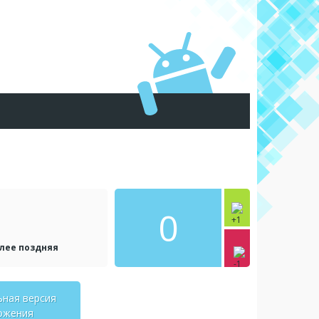
0
олее поздняя
ьная версия
ожения