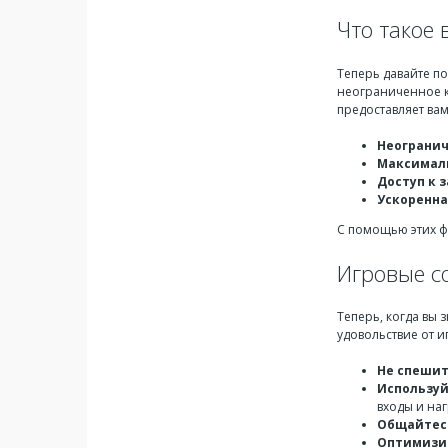
Что такое
Теперь давайте по
неограниченное к
предоставляет вам
Неогранич
Максималь
Доступ к 
Ускоренна
С помощью этих фу
Игровые с
Теперь, когда вы 
удовольствие от и
Не спешит
Используй
входы и наг
Общайтесь
Оптимизир