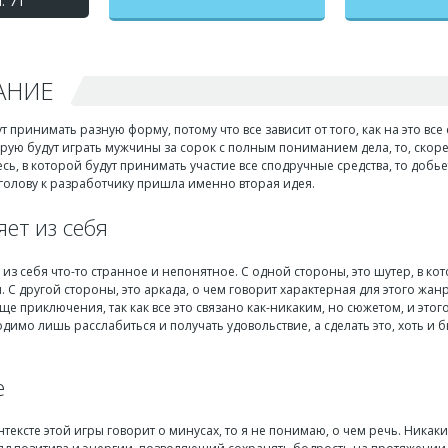
: 71
АНИЕ
 принимать разную форму, потому что все зависит от того, как на это вс
орую будут играть мужчины за сорок с полным пониманием дела, то, скорее 
ь, в которой будут принимать участие все сподручные средства, то добьетс
 голову к разработчику пришла именно вторая идея.
ет из себя
 из себя что-то странное и непонятное. С одной стороны, это шутер, в ко
. С другой стороны, это аркада, о чем говорит характерная для этого жа
ще приключения, так как все это связано как-никаким, но сюжетом, и этог
димо лишь расслабиться и получать удовольствие, а сделать это, хоть и 
е
онтексте этой игры говорит о минусах, то я не понимаю, о чем речь. Никаких