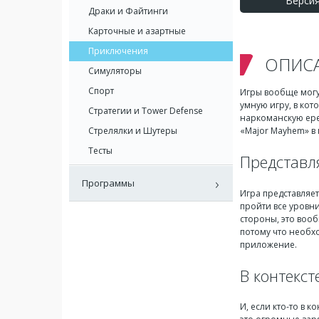
Версия
Драки и Файтинги
Карточные и азартные
Приключения
ОПИС
Симуляторы
Спорт
Игры вообще могут
умную игру, в кот
Стратегии и Tower Defense
наркоманскую ерес
Стрелялки и Шутеры
«Major Mayhem» в
Тесты
Представля
Программы
Игра представляет
пройти все уровни
стороны, это вооб
потому что необхо
приложение.
В контекст
И, если кто-то в к