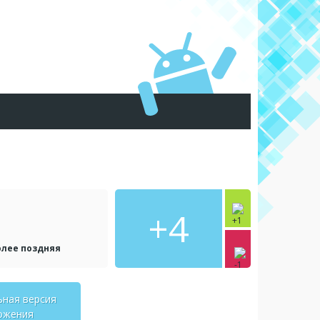
+4
олее поздняя
ьная версия
ожения