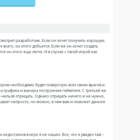
е смотрит разработчик. Если он хочет получить хорошую,
всего, он этого добьется. Если же он хочет создать
я он этого еще легче. И в случае с такой игрой как
тором необходимо будет повергнуть всех своих врагов и
нра графика и манера построения геймплея. С третьей же
о нельзя отрицать. Однако отрицать ничего и не нужно,
бывает непросто, но можно, в чем вам и поможет данное
 недостатков в игре я не нашел. Все, что я увидел там –