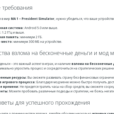
 требования
я в мир
MA 1 – President Simulator
, нужно убедиться, что ваше устройст
ная система:
Android 5.0 или выше.
:
1.2 ГГц и выше.
ая память:
минимум 2 ГБ.
 место:
минимум 300 МБ на устройстве.
тва взлома на бесконечные деньги и мод 
 деньги – это важный аспект в играх, и наличие
взлома на бесконечные 
имально упростить процесс и сосредоточиться на стратегических решен
енные ресурсы:
Вы сможете развивать страну без финансовых огранич
 игрового процесса:
Благодаря мод меню можно быстро получать дост
е времени:
Не придется тратить часы на сбор средств, вы сможете сосре
енты:
Можете пробовать различные подходы и стратегии, не боясь негат
оветы для успешного прохождения
знаете о преимуществах взлома, давайте обсудим несколько
игровых сов