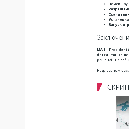
Поиск над
Разрешен
Скачивани
Установка
Запуск иг
Заключен
MA 1 – President
бесконечные де
решений. Не забыв
Надеюсь, вам была
СКРИ