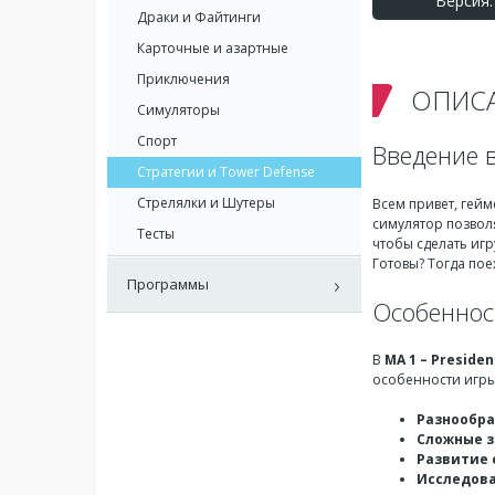
Версия: 
Драки и Файтинги
Карточные и азартные
Приключения
ОПИС
Симуляторы
Спорт
Введение в
Стратегии и Tower Defense
Стрелялки и Шутеры
Всем привет, гей
симулятор позвол
Тесты
чтобы сделать игр
Готовы? Тогда пое
Программы
Особенност
В
MA 1 – Presiden
особенности игры
Разнообра
Сложные з
Развитие 
Исследова