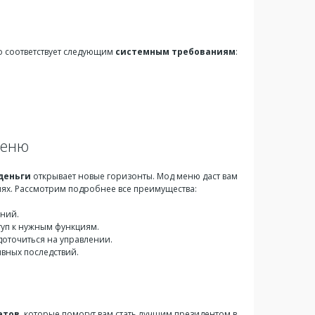
во соответствует следующим
системным требованиям
:
меню
деньги
открывает новые горизонты. Мод меню даст вам
иях. Рассмотрим подробнее все преимущества:
ений.
уп к нужным функциям.
доточиться на управлении.
ивных последствий.
етов
, которые помогут вам стать лучшим президентом в