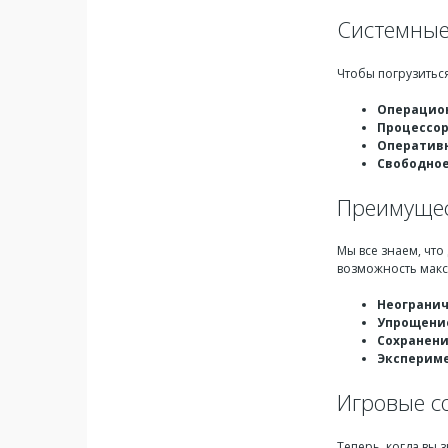
Системные
Чтобы погрузитьс
Операцион
Процессор
Оперативн
Свободное
Преимущес
Мы все знаем, что
возможность макс
Неогранич
Упрощение
Сохранени
Эксперим
Игровые с
Теперь, когда вы 