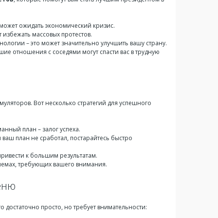
 может ожидать экономический кризис.
 избежать массовых протестов.
нологии – это может значительно улучшить вашу страну.
ие отношения с соседями могут спасти вас в трудную
муляторов. Вот несколько стратегий для успешного
манный план – залог успеха.
 ваш план не сработал, постарайтесь быстро
ривести к большим результатам.
блемах, требующих вашего внимания.
еню
Это достаточно просто, но требует внимательности: