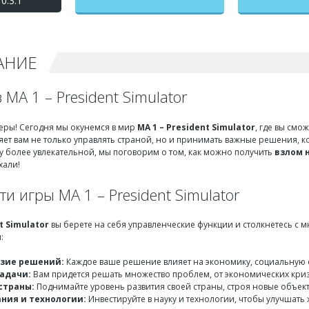
0.3.1
бесконечные деньги +
мод меню
АНИЕ
 MA 1 – President Simulator
меры! Сегодня мы окунемся в мир
MA 1 – President Simulator
, где вы смо
яет вам не только управлять страной, но и принимать важные решения, 
у более увлекательной, мы поговорим о том, как можно получить
взлом 
хали!
и игры MA 1 – President Simulator
t Simulator
вы берете на себя управленческие функции и столкнетесь с 
:
зие решений:
Каждое ваше решение влияет на экономику, социальную
адачи:
Вам придется решать множество проблем, от экономических криз
страны:
Поднимайте уровень развития своей страны, строя новые объек
ния и технологии:
Инвестируйте в науку и технологии, чтобы улучшать