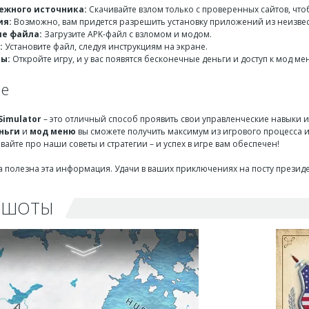
ежного источника:
Скачивайте взлом только с проверенных сайтов, что
ия:
Возможно, вам придется разрешить установку приложений из неизвест
е файла:
Загрузите APK-файл с взломом и модом.
:
Установите файл, следуя инструкциям на экране.
ры:
Откройте игру, и у вас появятся бесконечные деньги и доступ к мод ме
ие
 Simulator
– это отличный способ проявить свои управленческие навыки и
ньги
и
мод меню
вы сможете получить максимум из игрового процесса и
айте про наши советы и стратегии – и успех в игре вам обеспечен!
 полезна эта информация. Удачи в ваших приключениях на посту президен
НШОТЫ