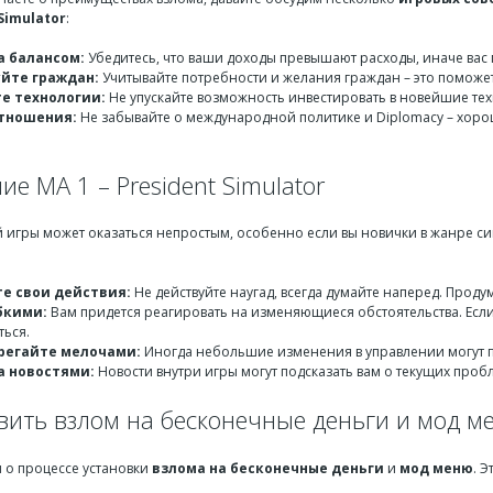
 Simulator
:
а балансом:
Убедитесь, что ваши доходы превышают расходы, иначе вас
йте граждан:
Учитывайте потребности и желания граждан – это поможет
е технологии:
Не упускайте возможность инвестировать в новейшие тех
тношения:
Не забывайте о международной политике и Diplomacy – хорош
е MA 1 – President Simulator
 игры может оказаться непростым, особенно если вы новички в жанре си
е свои действия:
Не действуйте наугад, всегда думайте наперед. Проду
бкими:
Вам придется реагировать на изменяющиеся обстоятельства. Если
ться.
регайте мелочами:
Иногда небольшие изменения в управлении могут п
а новостями:
Новости внутри игры могут подсказать вам о текущих про
овить взлом на бесконечные деньги и мод м
 о процессе установки
взлома на бесконечные деньги
и
мод меню
. 