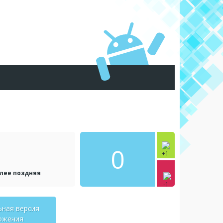
0
олее поздняя
ьная версия
ожения