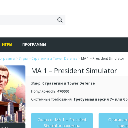
ИГРЫ
ПРОГРАММЫ
рограммы
>
Игры
>
Стратегии и Tower Defense
>
MA 1 – President Simulator
MA 1 – President Simulator
Жанр:
Стратегии и Tower Defense
Популярность:
470000
Системные требования:
Требуемая версия 7+ или б
Скачать MA 1 – President
Оригинал
Simulator взлом на
прил