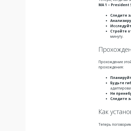
MA 1 – President
Следите з
Анализиру
Исследуйт
Стройте о
минуту.
Прохождени
Прохождение этой
прохождения:
Планируйт
Будьте ги
адаптирова
Не пренеб
Следите з
Как устан
Теперь поговорим