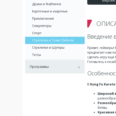
Версия: 
Драки и Файтинги
Карточные и азартные
Приключения
ОПИС
Симуляторы
Спорт
Введение в
Стратегии и Tower Defense
Стрелялки и Шутеры
Привет, геймеры! 
предлагает нам по
Тесты
сделать игру ещё 
Готовьтесь к нез
Программы
Особеннос
В
Kung Fu Karate
Широкий 
разнообраз
Разнообр
битвы.
Красивая 