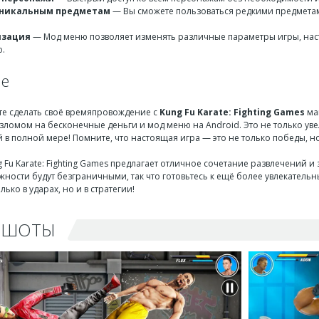
уникальным предметам
— Вы сможете пользоваться редкими предметам
.
изация
— Мод меню позволяет изменять различные параметры игры, наст
.
ие
ите сделать своё времяпровождение с
Kung Fu Karate: Fighting Games
ма
взломом на бесконечные деньги и мод меню на Android. Это не только ув
 в полной мере! Помните, что настоящая игра — это не только победы, но
g Fu Karate: Fighting Games предлагает отличное сочетание развлечений
ности будут безграничными, так что готовьтесь к ещё более увлекатель
лько в ударах, но и в стратегии!
НШОТЫ