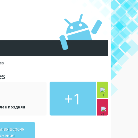
mes
es
+1
олее поздняя
ьная версия
ожения