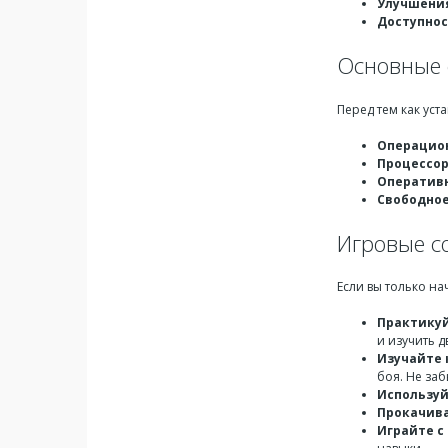
Улучшения
Доступнос
Основные 
Перед тем как уст
Операцио
Процессо
Оператив
Свободное
Игровые с
Если вы только на
Практику
и изучить 
Изучайте
боя. Не заб
Используй
Прокачив
Играйте с