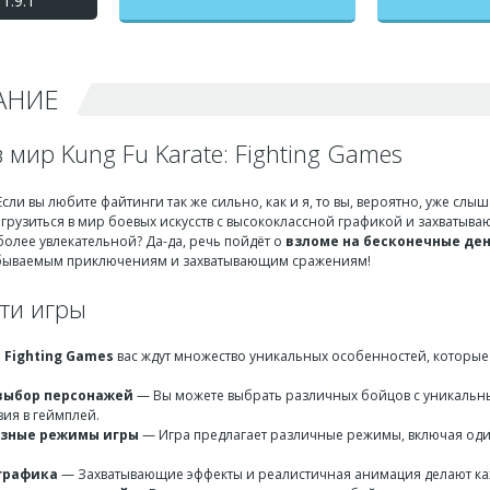
1.9.1
бесконечные деньги +
мод меню
АНИЕ
 мир Kung Fu Karate: Fighting Games
Если вы любите файтинги так же сильно, как и я, то вы, вероятно, уже слы
грузиться в мир боевых искусств с высококлассной графикой и захватываю
более увлекательной? Да-да, речь пойдёт о
взломе на бесконечные де
абываемым приключениям и захватывающим сражениям!
ти игры
: Fighting Games
вас ждут множество уникальных особенностей, которые 
выбор персонажей
— Вы можете выбрать различных бойцов с уникальны
ия в геймплей.
азные режимы игры
— Игра предлагает различные режимы, включая од
графика
— Захватывающие эффекты и реалистичная анимация делают ка