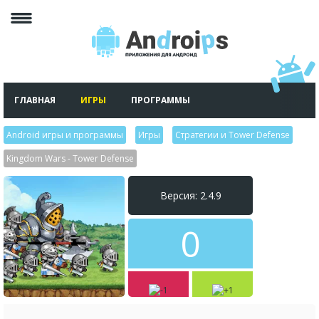
ГЛАВНАЯ
ИГРЫ
ПРОГРАММЫ
Android игры и программы
>
Игры
>
Стратегии и Tower Defense
>
Kingdom Wars - Tower Defense
Версия: 2.4.9
0