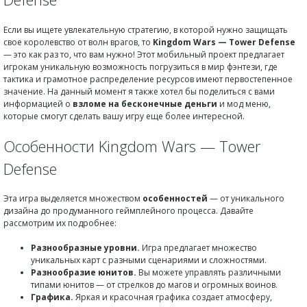
Если вы ищете увлекательную стратегию, в которой нужно защищать
свое королевство от волн врагов, то
Kingdom Wars — Tower Defense
— это как раз то, что вам нужно! Этот мобильный проект предлагает
игрокам уникальную возможность погрузиться в мир фэнтези, где
тактика и грамотное распределение ресурсов имеют первостепенное
значение. На данный момент я также хотел бы поделиться с вами
информацией о
взломе на бесконечные деньги
и мод меню,
которые смогут сделать вашу игру еще более интересной.
Особенности Kingdom Wars — Tower
Defense
Эта игра выделяется множеством
особенностей
— от уникального
дизайна до продуманного геймплейного процесса. Давайте
рассмотрим их подробнее:
Разнообразные уровни.
Игра предлагает множество
уникальных карт с разными сценариями и сложностями.
Разнообразие юнитов.
Вы можете управлять различными
типами юнитов — от стрелков до магов и огромных воинов.
Графика.
Яркая и красочная графика создает атмосферу,