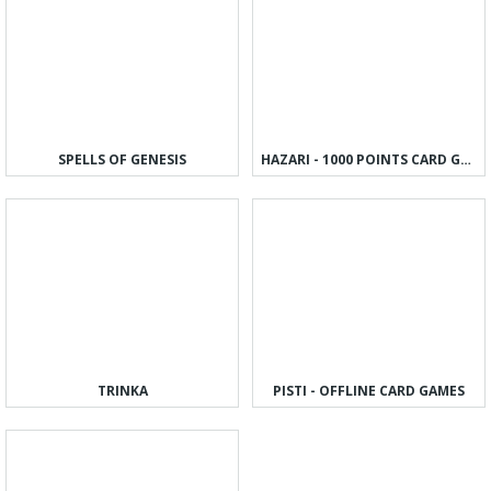
SPELLS OF GENESIS
HAZARI - 1000 POINTS CARD GAME
TRINKA
PISTI - OFFLINE CARD GAMES