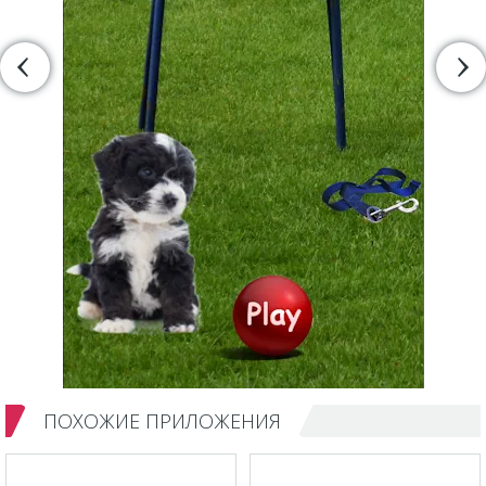
ПОХОЖИЕ ПРИЛОЖЕНИЯ