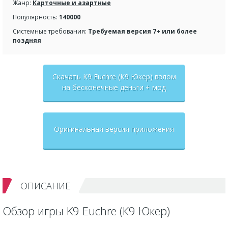
Жанр:
Карточные и азартные
Популярность:
140000
Системные требования:
Требуемая версия 7+ или более
поздняя
Скачать K9 Euchre (К9 Юкер) взлом
на бесконечные деньги + мод
меню
Оригинальная версия приложения
ОПИСАНИЕ
Обзор игры K9 Euchre (К9 Юкер)