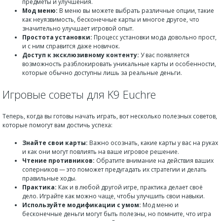
предметы и улучшения.
Мод меню:
В меню вы можете выбрать различные опции, такие
как неуязвимость, бесконечные карты и многое другое, что
значительно улучшает игровой опыт.
Простота установки:
Процесс установки мода довольно прост,
и с ним справится даже новичок.
Доступ к эксклюзивному контенту:
У вас появляется
возможность разблокировать уникальные карты и особенности,
которые обычно доступны лишь за реальные деньги.
Игровые советы для K9 Euchre
Теперь, когда вы готовы начать играть, вот несколько полезных советов,
которые помогут вам достичь успеха:
Знайте свои карты:
Важно осознать, какие карты у вас на руках
и как они могут повлиять на ваше игровое решение.
Чтение противников:
Обратите внимание на действия ваших
соперников — это поможет предугадать их стратегии и делать
правильные ходы.
Практика:
Как и в любой другой игре, практика делает своё
дело. Играйте как можно чаще, чтобы улучшить свои навыки.
Используйте модификации с умом:
Мод меню и
бесконечные деньги могут быть полезны, но помните, что игра