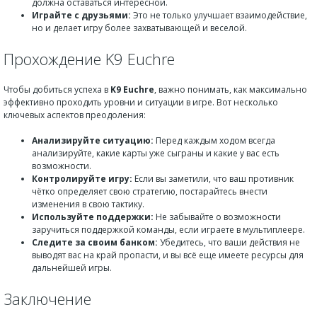
должна оставаться интересной.
Играйте с друзьями:
Это не только улучшает взаимодействие,
но и делает игру более захватывающей и веселой.
Прохождение K9 Euchre
Чтобы добиться успеха в
K9 Euchre
, важно понимать, как максимально
эффективно проходить уровни и ситуации в игре. Вот несколько
ключевых аспектов преодоления:
Анализируйте ситуацию:
Перед каждым ходом всегда
анализируйте, какие карты уже сыграны и какие у вас есть
возможности.
Контролируйте игру:
Если вы заметили, что ваш противник
чётко определяет свою стратегию, постарайтесь внести
изменения в свою тактику.
Используйте поддержки:
Не забывайте о возможности
заручиться поддержкой команды, если играете в мультиплеере.
Следите за своим банком:
Убедитесь, что ваши действия не
выводят вас на край пропасти, и вы всё еще имеете ресурсы для
дальнейшей игры.
Заключение