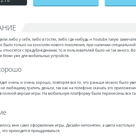
2.1.0
АНИЕ
дели либо у себя, либо в гостях, либо где-нибудь н Youtube такую замечат
о было только на консолях нового поколения, при наличии специальной кам
ы относятся с предубеждением, то и пользователей было не так много. В
ce Now» уже для мобильных устройств.
хорошо
ит очень и очень хорошо, повторяя все то, что раньше можно было увид
 не любящему тратить деньги, так как на телефоне скачать это приложен
и в полной версии игры. На мобильную платформу были перенесены все танц
ие
илось мне само оформление игры. Дизайн непонятен, а цвета настолько я
, что приходится прищуриваться.