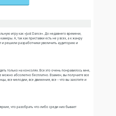
ельную игру как «Just Dance». До недавнего времени,
еры. А, так как приставки есть не у всех, а к жанру
от и решили разработчики увеличить аудиторию и
еть только на консолях. Все это очень понравилось мне,
ие можно абсолютно бесплатно. Взамен, вы получаете все
ы, все мелодии, все движения, все – что вы захотите и
ркие, что разобрать что-либо среди них бывает