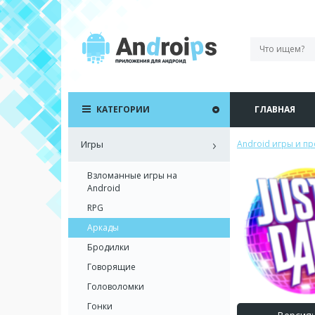
КАТЕГОРИИ
ГЛАВНАЯ
Игры
Android игры и п
Взломанные игры на
Android
RPG
Аркады
Бродилки
Говорящие
Головоломки
Гонки