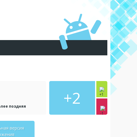
+2
олее поздняя
ьная версия
ожения