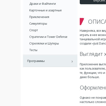
Версия: 
Драки и Файтинги
Карточные и азартные
Приключения
ОПИС
Симуляторы
Спорт
Наверняка, все ви
играть в нее можн
Стратегии и Tower Defense
танцевальной игр
Стрелялки и Шутеры
создали «Just Dan
Тесты
Выглядит 
Программы
Приложение выгляд
как пользователю,
те, функции, что 
даже больше.
Оформлен
Однако не понрав
настолько сложно