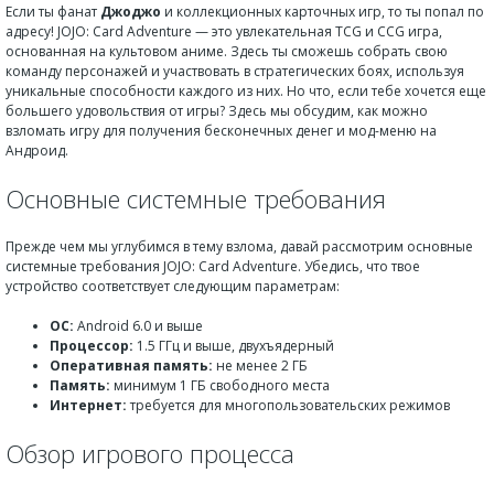
Если ты фанат
Джоджо
и коллекционных карточных игр, то ты попал по
адресу! JOJO: Card Adventure — это увлекательная TCG и CCG игра,
основанная на культовом аниме. Здесь ты сможешь собрать свою
команду персонажей и участвовать в стратегических боях, используя
уникальные способности каждого из них. Но что, если тебе хочется еще
большего удовольствия от игры? Здесь мы обсудим, как можно
взломать игру для получения бесконечных денег и мод-меню на
Андроид.
Основные системные требования
Прежде чем мы углубимся в тему взлома, давай рассмотрим основные
системные требования JOJO: Card Adventure. Убедись, что твое
устройство соответствует следующим параметрам:
ОС:
Android 6.0 и выше
Процессор:
1.5 ГГц и выше, двухъядерный
Оперативная память:
не менее 2 ГБ
Память:
минимум 1 ГБ свободного места
Интернет:
требуется для многопользовательских режимов
Обзор игрового процесса