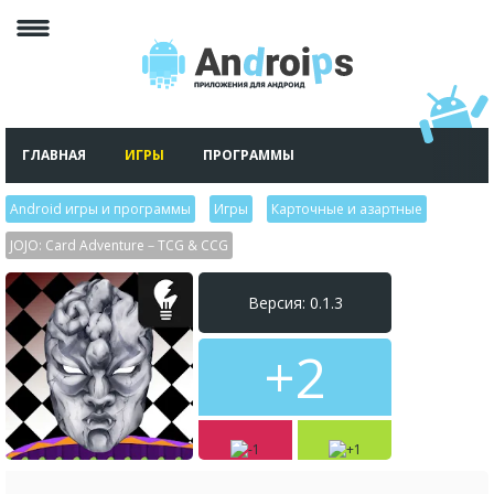
ГЛАВНАЯ
ИГРЫ
ПРОГРАММЫ
Android игры и программы
>
Игры
>
Карточные и азартные
>
JOJO: Card Adventure－TCG & CCG
Версия: 0.1.3
+2