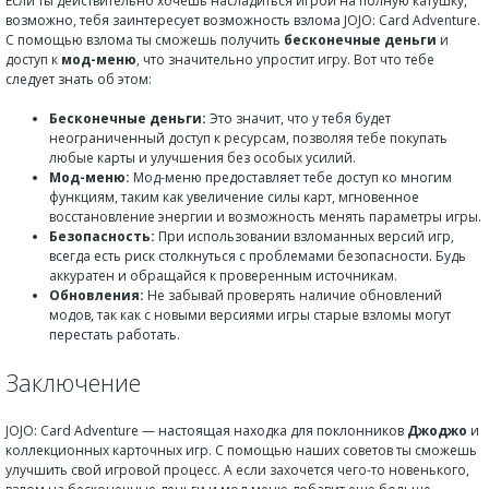
Если ты действительно хочешь насладиться игрой на полную катушку,
возможно, тебя заинтересует возможность взлома JOJO: Card Adventure.
С помощью взлома ты сможешь получить
бесконечные деньги
и
доступ к
мод-меню
, что значительно упростит игру. Вот что тебе
следует знать об этом:
Бесконечные деньги:
Это значит, что у тебя будет
неограниченный доступ к ресурсам, позволяя тебе покупать
любые карты и улучшения без особых усилий.
Мод-меню:
Мод-меню предоставляет тебе доступ ко многим
функциям, таким как увеличение силы карт, мгновенное
восстановление энергии и возможность менять параметры игры.
Безопасность:
При использовании взломанных версий игр,
всегда есть риск столкнуться с проблемами безопасности. Будь
аккуратен и обращайся к проверенным источникам.
Обновления:
Не забывай проверять наличие обновлений
модов, так как с новыми версиями игры старые взломы могут
перестать работать.
Заключение
JOJO: Card Adventure — настоящая находка для поклонников
Джоджо
и
коллекционных карточных игр. С помощью наших советов ты сможешь
улучшить свой игровой процесс. А если захочется чего-то новенького,