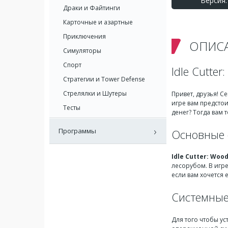
Версия: 
Драки и Файтинги
Карточные и азартные
Приключения
ОПИС
Симуляторы
Спорт
Idle Cutte
Стратегии и Tower Defense
Стрелялки и Шутеры
Привет, друзья! С
игре вам предстои
Тесты
денег? Тогда вам
Программы
Основные о
Idle Cutter: Wood
лесорубом. В игре
если вам хочется 
Системные
Для того чтобы ус