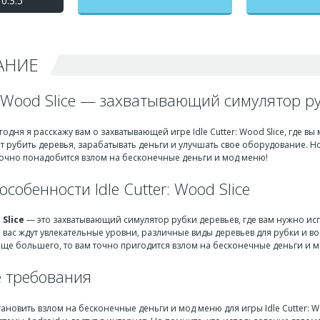
0.3.5
на бесконечные деньги +
мод меню
АНИЕ
r: Wood Slice — захватывающий симулятор р
егодня я расскажу вам о захватывающей игре Idle Cutter: Wood Slice, где 
т рубить деревья, зарабатывать деньги и улучшать свое оборудование. Н
 точно понадобится взлом на бесконечные деньги и мод меню!
собенности Idle Cutter: Wood Slice
 Slice
— это захватывающий симулятор рубки деревьев, где вам нужно исп
 вас ждут увлекательные уровни, различные виды деревьев для рубки и 
еще большего, то вам точно пригодится взлом на бесконечные деньги и 
 требования
тановить взлом на бесконечные деньги и мод меню для игры Idle Cutter: Wo