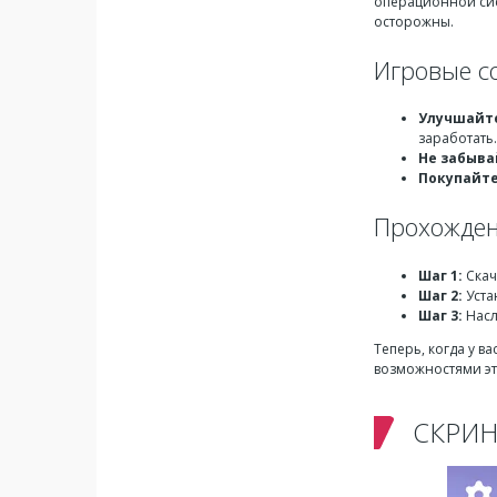
операционной сист
осторожны.
Игровые с
Улучшайте
заработать.
Не забыва
Покупайте
Прохождени
Шаг 1:
Скач
Шаг 2:
Уста
Шаг 3:
Насл
Теперь, когда у в
возможностями эт
СКРИ