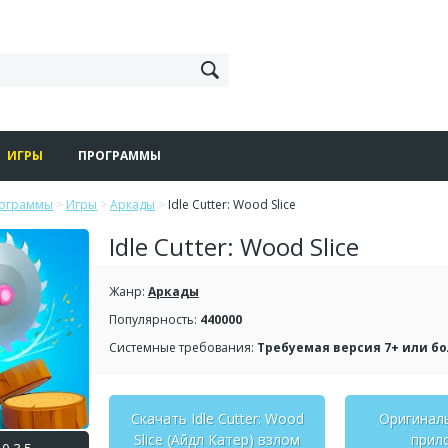
ИГРЫ
ПРОГРАММЫ
рограммы
>
Игры
>
Аркады
>
Idle Cutter: Wood Slice
Idle Cutter: Wood Slice
Жанр:
Аркады
Популярность:
440000
Системные требования:
Требуемая версия 7+ или б
Скачать Idle Cutter: Wood
Оригинал
Slice (Айдл Катер) взлом
прил