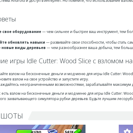
емы Android и доступ в интернет. Но помните, что использование взлома
оветы
 свое оборудование
— чем сильнее и быстрее ваш инструмент, тем бо
йте обновлять навыки
— развивайте свои способности, чтобы стать с
 новые виды деревьев
— чем разнообразнее ваша добыча, тем больше
е игры Idle Cutter: Wood Slice с взломом 
айте взлом на бесконечные деньги и мод меню для игры Idle Cutter: Wood S
новите взлом на свое устройство и запустите игру.
аждайтесь неограниченными возможностями, зарабатывайте максимум д
ас есть взлом на бесконечные деньги и мод меню для игры Idle Cutter: Woo
ого захватывающего симулятора рубки деревьев. Будьте лучшим лесоруб
НШОТЫ