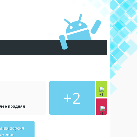
+2
олее поздняя
ьная версия
ожения