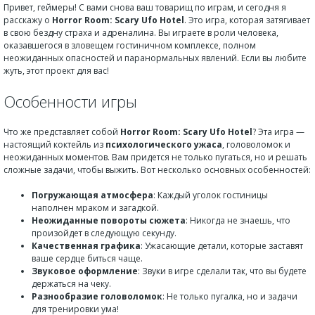
Привет, геймеры! С вами снова ваш товарищ по играм, и сегодня я
расскажу о
Horror Room: Scary Ufo Hotel
. Это игра, которая затягивает
в свою бездну страха и адреналина. Вы играете в роли человека,
оказавшегося в зловещем гостиничном комплексе, полном
неожиданных опасностей и паранормальных явлений. Если вы любите
жуть, этот проект для вас!
Особенности игры
Что же представляет собой
Horror Room: Scary Ufo Hotel
? Эта игра —
настоящий коктейль из
психологического ужаса
, головоломок и
неожиданных моментов. Вам придется не только пугаться, но и решать
сложные задачи, чтобы выжить. Вот несколько основных особенностей:
Погружающая атмосфера
: Каждый уголок гостиницы
наполнен мраком и загадкой.
Неожиданные повороты сюжета
: Никогда не знаешь, что
произойдет в следующую секунду.
Качественная графика
: Ужасающие детали, которые заставят
ваше сердце биться чаще.
Звуковое оформление
: Звуки в игре сделали так, что вы будете
держаться на чеку.
Разнообразие головоломок
: Не только пугалка, но и задачи
для тренировки ума!