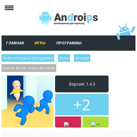
ГЛАВНАЯ
ИГРЫ
ПРОГРАММЫ
Android игры и программы
>
Игры
>
Аркады
>
Horror Room: Scary Ufo Hotel
Версия: 1.4.3
+2