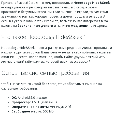
Привет, геймеры! Сегодня я хочу поговорить о
Hoootdogs Hide&Seek
— олдскульной игре, которая завоевала нашего сердца своей
простотой и безумным весельем. Если вы еще не играли, то вам стоит
задуматься о том, как хорошо провести время прошлым вечером. А
если вы уже знакомы с этой игрой, то, возможно, вас интересует тема
взлома на
бесконечные деньги
и наличия
мод меню
на Андроид.
Что такое Hoootdogs Hide&Seek?
Hoootdogs Hide&Seek — это игра, где вам предстоит учиться прятаться и
находить других игроков. Ваша цель — не дать себя поймать, а если вы
охотник — делать все возможное, чтобы найти других. Каждый матч —
это настоящий тайм-киллер, который дарит массу эмоций.
Основные системные требования
Чтобы насладиться игрой без лагов, стоит обратить внимание на
системные требования:
ОС:
Android 5.0 и выше
Процессор:
1.5 ГГц или выше
Оперативная память:
минимум 2 Гб
Свободное место:
500 Мб