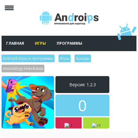
ГЛАВНАЯ
ИГРЫ
ПРОГРАММЫ
Android игры и программы
>
Игры
>
Аркады
>
Hoootdogs Hide&Seek
Версия: 1.2.3
0