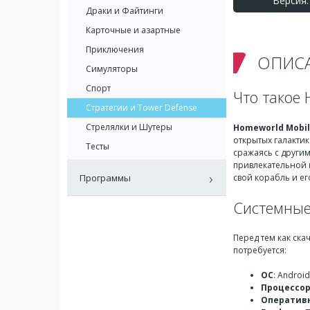
Версия: 
Драки и Файтинги
Карточные и азартные
Приключения
ОПИС
Симуляторы
Спорт
Что такое 
Стратегии и Tower Defense
Стрелялки и Шутеры
Homeworld Mobi
открытых галакти
Тесты
сражаясь с други
привлекательной 
свой корабль и ег
Программы
Системные
Перед тем как ска
потребуется:
ОС
: Androi
Процессо
Оператив