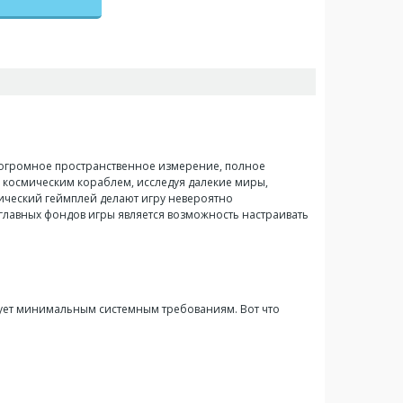
в огромное пространственное измерение, полное
м космическим кораблем, исследуя далекие миры,
гический геймплей делают игру невероятно
 главных фондов игры является возможность настраивать
твует минимальным системным требованиям. Вот что