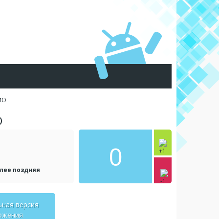
MMO
O
0
олее поздняя
ьная версия
ожения