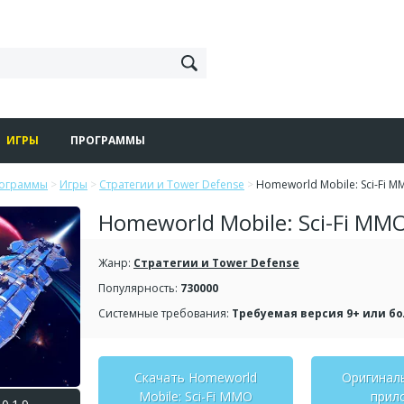
ИГРЫ
ПРОГРАММЫ
рограммы
>
Игры
>
Стратегии и Tower Defense
>
Homeworld Mobile: Sci-Fi 
Homeworld Mobile: Sci-Fi MM
Жанр:
Стратегии и Tower Defense
Популярность:
730000
Системные требования:
Требуемая версия 9+ или б
Скачать Homeworld
Оригинал
Mobile: Sci-Fi MMO
прил