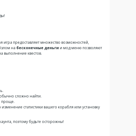
ды!
ая игра предоставляет множество возможностей,
 Взлом на
бесконечные деньги
и мод меню позволяют
а выполнение квестов.
ь.
е обычно сложно найти.
и проще.
 изменение статистики вашего корабля или установку
аунта, поэтому будьте осторожны!