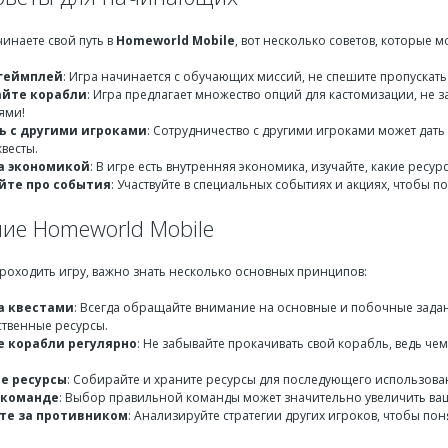
чинаете свой путь в
Homeworld Mobile
, вот несколько советов, которые м
геймплей
: Игра начинается с обучающих миссий, не спешите пропускать
айте корабли
: Игра предлагает множество опций для кастомизации, не
ями!
 с другими игроками
: Сотрудничество с другими игроками может дать
весты.
а экономикой
: В игре есть внутренняя экономика, изучайте, какие ресу
йте про события
: Участвуйте в специальных событиях и акциях, чтобы 
ие Homeworld Mobile
роходить игру, важно знать несколько основных принципов:
а квестами
: Всегда обращайте внимание на основные и побочные задан
ственные ресурсы.
 корабли регулярно
: Не забывайте прокачивать свой корабль, ведь ч
е ресурсы
: Собирайте и храните ресурсы для последующего использовани
 команде
: Выбор правильной команды может значительно увеличить ваш
те за противником
: Анализируйте стратегии других игроков, чтобы пон