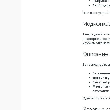
Графика
: 
Свободное
Если ваше устройс
Модификац
Теперь давайте п
некоторые игроки
игрокам открыват
Описание 
Вот основные воз
Бесконечн
Доступ к 
Быстрый у
Многочис
автоматиче
Однако помните, 
Игровые с