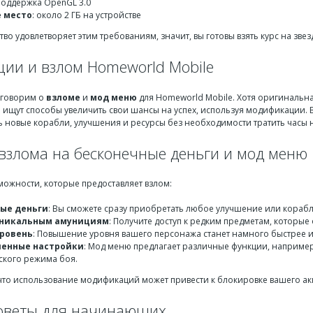
Поддержка OpenGL 3.0
 место
: около 2 ГБ на устройстве
тво удовлетворяет этим требованиям, значит, вы готовы взять курс на звез
ии и взлом Homeworld Mobile
оговорим о
взломе
и
мод меню
для Homeworld Mobile. Хотя оригинальн
 ищут способы увеличить свои шансы на успех, используя модификации.
ь новые корабли, улучшения и ресурсы без необходимости тратить часы н
взлома на бесконечные деньги и мод меню
можности, которые предоставляет взлом:
ые деньги
: Вы сможете сразу приобретать любое улучшение или корабл
уникальным амунициям
: Получите доступ к редким предметам, которы
ровень
: Повышение уровня вашего персонажа станет намного быстрее 
ленные настройки
: Мод меню предлагает различные функции, например
ского режима боя.
что использование модификаций может привести к блокировке вашего акк
оветы для начинающих