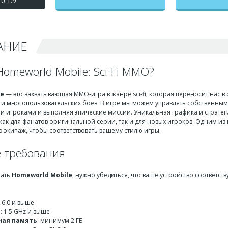
0.1.9
(Хоумворлд Мобаил)
взлом на бесконечные
деньги + мод меню
АНИЕ
Homeworld Mobile: Sci-Fi MMO?
le
— это захватывающая MMO-игра в жанре sci-fi, которая переносит нас 
к и многопользовательских боев. В игре мы можем управлять собственны
ми игроками и выполняя эпические миссии. Уникальная графика и страте
как для фанатов оригинальной серии, так и для новых игроков. Одним из
о экипаж, чтобы соответствовать вашему стилю игры.
 требования
чать
Homeworld Mobile
, нужно убедиться, что ваше устройство соответс
d 6.0 и выше
р
: 1.5 GHz и выше
ная память
: минимум 2 ГБ