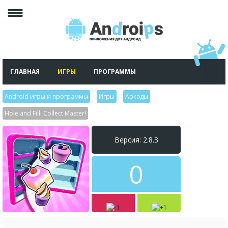
ГЛАВНАЯ
ИГРЫ
ПРОГРАММЫ
Android игры и программы
>
Игры
>
Аркады
>
Hole and Fill: Collect Master!
Версия: 2.8.3
0