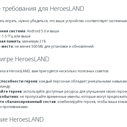
 требования для HeroesLAND
ать играть, нужно убедиться, что ваше устройство соответствует системн
нная система
: Android 5.0 и выше
р
: 1.5 ГГц или выше
ная память
: минимум 2 ГБ
 место
: не менее 500 МБ для установки и обновлений
 игре HeroesLAND
еха в HeroesLAND, вам пригодятся несколько полезных советов:
способности героев
: каждый персонаж обладает уникальными навыками
манду.
йте героев
: используйте доступные ресурсы для улучшения своих герое
 событиях
: не пропускайте временные ивенты, которые могут предложит
е сбалансированный состав
: комбинируйте героев, чтобы ваша кома
и противниками.
ие HeroesLAND