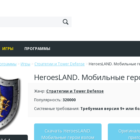
ИГРЫ
ПРОГРАММЫ
рограммы
>
Игры
>
Стратегии и Tower Defense
>
HeroesLAND. Мобильные г
HeroesLAND. Мобильные гер
Жанр:
Стратегии и Tower Defense
Популярность:
320000
Системные требования:
Требуемая версия 9+ или б
Скачать HeroesLAND.
Оригинал
Мобильные герои взлом
прил