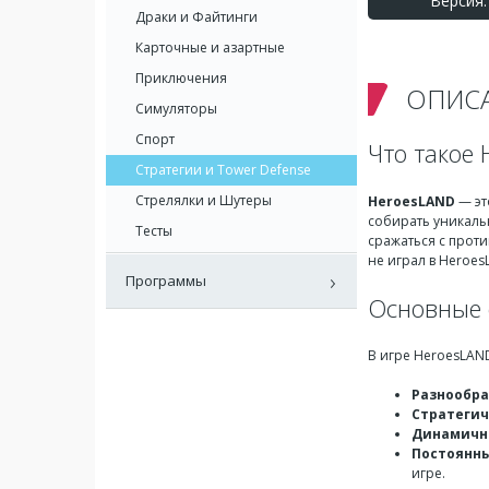
Версия: 
Драки и Файтинги
Карточные и азартные
Приключения
ОПИС
Симуляторы
Спорт
Что такое
Стратегии и Tower Defense
Стрелялки и Шутеры
HeroesLAND
— эт
собирать уникаль
Тесты
сражаться с проти
не играл в Heroes
Программы
Основные 
В игре HeroesLAN
Разнообра
Стратегич
Динамичн
Постоянн
игре.