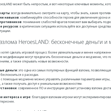
esLAND может быть непростым, и вот некоторые ключевые моменты, котор
карты
: всегда внимательно смотрите на карту, чтобы знать, какие проти
ии навыков
: комбинируйте способности героев для увеличения урона и
 противников
: понимание слабостей врагов поможет вам выбирать подх
е ресурсов
: в критических ситуациях используйте все доступные средства
туации.
взлома HeroesLAND: бесконечные деньги и
 хотят сделать игровой процесс более увлекательным и менее напряженн
кие модификации могут предлагать бесконечные деньги и мод меню, что п
ениям, а также открывать новые возможности.
ые деньги
: это одна из самых популярных функций взлома, позволяюща
 беспокоиться о расходах.
: с помощью мод меню можно управлять различными параметрами игры, 
, а также получать доступ к уникальным возможностям.
установки
: современное ПО и инструкции делают установку взлома достат
е интереса к игре
: благодаря взломам игроки могут экспериментироват
тереснее.