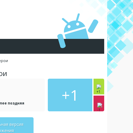
ерои
ои
+1
олее поздняя
ьная версия
ожения