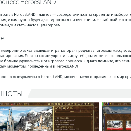
роцесс HeroesLAND
играть в HeroesLAND, главное — сосредоточиться на стратегии и выборе 
ния, и вам нужно будет адаптироваться к изменениям. Не забывайте о ва
оманду и стать настоящим героем!
ие
 невероятно захватывающая игра, которая предлагает игрокам массу воз
ланирования. Если вы хотите упростить игру себе, вы можете воспользова
е больше удовольствия от игрового процесса. Однако помните, что важн
дым моментом, проведенным в HeroesLAND!
 хорошо осведомлены о HeroesLAND, можете смело отправляться в мир пр
НШОТЫ