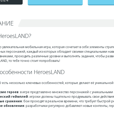
0.6.4
на бесконечные деньги +
мод меню
АНИЕ
 HeroesLAND?
о увлекательная мобильная игра, которая сочетает в себе элементы страт
ных персонажей, каждый из которых обладает своими специальными нав
вниками, проходить различные уровни и выполнять задания, чтобы разви
LAND, то тебе точно стоит попробовать!
особенности HeroesLAND
D есть несколько ключевых особенностей, которые делают её уникальной
зие героев
: в игре представлено множество персонажей с уникальными
еский геймплей
: игроки должны тщательно продумывать свои действи
ые сражения
: бои проходят в реальном времени, что требует быстрой 
ые обновления
: разработчики регулярно добавляют новые контенты, гер