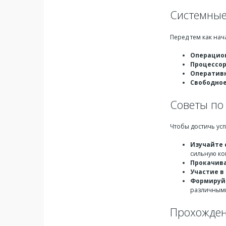
Системные
Перед тем как нач
Операцио
Процессо
Оператив
Свободное
Советы по
Чтобы достичь усп
Изучайте 
сильную ко
Прокачива
Участие в
Формируйт
различным
Прохожден