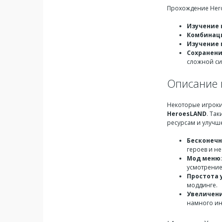
Прохождение Hero
Изучение 
Комбинац
Изучение
Сохранени
сложной си
Описание 
Некоторые игроки
HeroesLAND
. Та
ресурсам и улучш
Бесконечн
героев и не
Мод меню
усмотрение
Простота 
моддинге.
Увеличени
намного ин