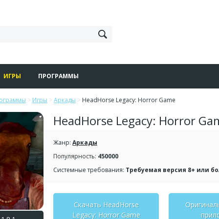
ИГРЫ
ПРОГРАММЫ
рограммы
>
Игры
>
Аркады
>
HeadHorse Legacy: Horror Game
HeadHorse Legacy: Horror Ga
Жанр:
Аркады
Популярность:
450000
Системные требования:
Требуемая версия 8+ или б
Скачать HeadHorse
Оригинал
Legacy: Horror Game
прил