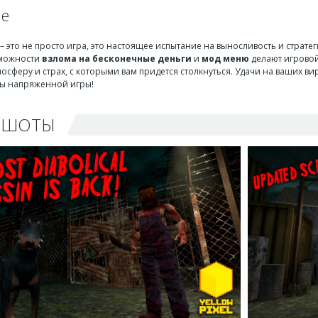
ие
– это не просто игра, это настоящее испытание на выносливость и страт
зможности
взлома на бесконечные деньги
и
мод меню
делают игровой
осферу и страх, с которыми вам придется столкнуться. Удачи на ваших ви
ты напряженной игры!
НШОТЫ