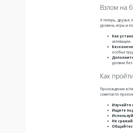
Взлом на 
А теперь, друзья,
уровень игры и п
Как устан
активации.
Бесконечн
особых тру
Дополнит
уровни без 
Как пройти
Прохождение в He
советов по прохо
Изучайте 
Ищите под
Используй
Не сражай
Общайтесь