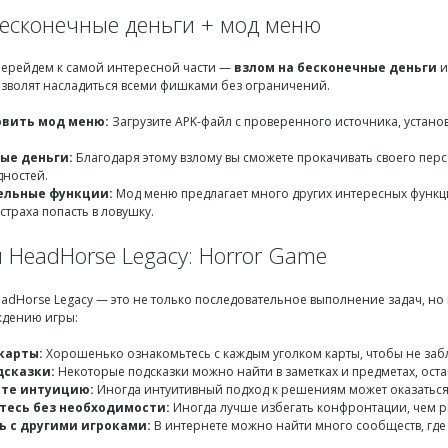
бесконечные деньги + мод меню
 перейдем к самой интересной части —
взлом на бесконечные деньги
озволят насладиться всеми фишками без ограничений.
овить мод меню:
Загрузите APK-файл с проверенного источника, установ
ые деньги:
Благодаря этому взлому вы сможете прокачивать своего пер
дностей.
ельные функции:
Мод меню предлагает много других интересных функц
страха попасть в ловушку.
 HeadHorse Legacy: Horror Game
adHorse Legacy — это не только последовательное выполнение задач, но 
ждению игры:
карты:
Хорошенько ознакомьтесь с каждым уголком карты, чтобы не забл
сказки:
Некоторые подсказки можно найти в заметках и предметах, ос
те интуицию:
Иногда интуитивный подход к решениям может оказатьс
тесь без необходимости:
Иногда лучше избегать конфронтации, чем р
 с другими игроками:
В интернете можно найти много сообществ, где 