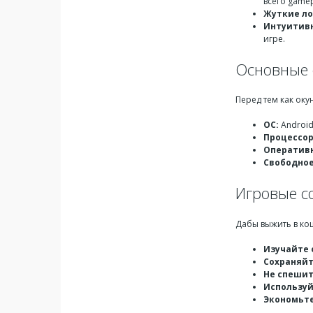
всего gamep
Жуткие ло
Интуитивн
игре.
Основные 
Перед тем как оку
ОС:
Android
Процессор
Оперативн
Свободное
Игровые с
Дабы выжить в ко
Изучайте 
Сохраняйт
Не спешит
Используй
Экономьте