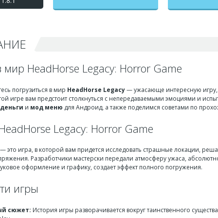
1.8.1
(ХедХорс Легаси) взлом
на бесконечные деньги +
мод меню
АНИЕ
 мир HeadHorse Legacy: Horror Game
ьтесь погрузиться в мир
HeadHorse Legacy
— ужасающе интересную игру,
той игре вам предстоит столкнуться с непередаваемыми эмоциями и испыт
 деньги
и
мод меню
для Андроид, а также поделимся советами по прох
HeadHorse Legacy: Horror Game
— это игра, в которой вам придется исследовать страшные локации, реш
ряжения. Разработчики мастерски передали атмосферу ужаса, абсолютно
вуковое оформление и графику, создает эффект полного погружения.
ти игры
ый сюжет:
История игры разворачивается вокруг таинственного существа