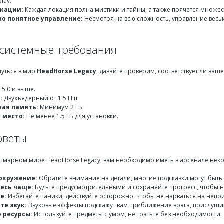
lay.
кации:
Каждая локация полна мистики и тайны, а также прячется множес
о понятное управление:
Несмотря на всю сложность, управление весьм
системные требования
нуться в мир
HeadHorse Legacy
, давайте проверим, соответствует ли ва
 5.0 и выше.
:
Двухъядерный от 1.5 ГГц.
ая память:
Минимум 2 ГБ.
 место:
Не менее 1.5 ГБ для установки.
оветы
шмарном мире HeadHorse Legacy, вам необходимо иметь в арсенале не
окружение:
Обратите внимание на детали, многие подсказки могут быть
есь чаще:
Будьте предусмотрительными и сохраняйте прогресс, чтобы н
е:
Избегайте паники, действуйте осторожно, чтобы не нарваться на непр
те звук:
Звуковые эффекты подскажут вам приближение врага, прислуши
 ресурсы:
Используйте предметы с умом, не тратьте без необходимости.