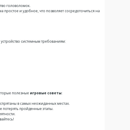
тво головоломок.
а простое и удобное, что позволяет сосредоточиться на
ше устройство системным требованиям:
которые полезные
игровые советы
:
 спрятаны в самых неожиданных местах.
е потерять пройденные этапы.
иятности.
вайтесь!