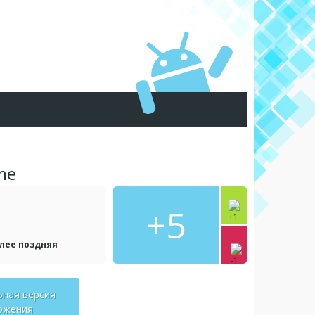
me
+5
олее поздняя
ьная версия
ожения