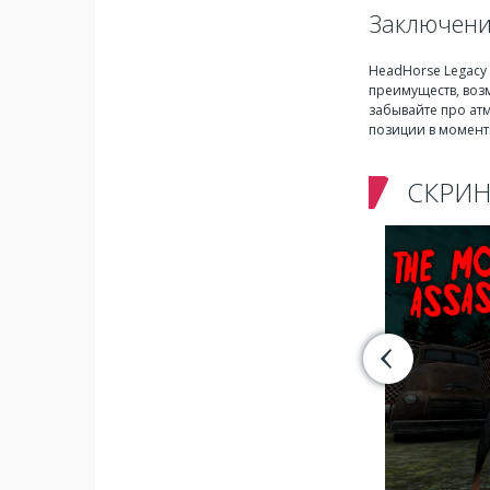
Заключен
HeadHorse Legacy 
преимуществ, во
забывайте про атм
позиции в момен
СКРИ