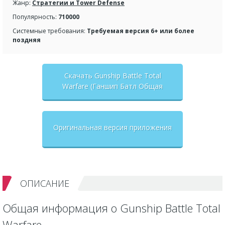
Жанр:
Стратегии и Tower Defense
Популярность:
710000
Системные требования:
Требуемая версия 6+ или более
поздняя
Скачать Gunship Battle Total
Warfare (Ганшип Батл Общая
война) взлом на бесконечные
деньги + мод меню
Оригинальная версия приложения
ОПИСАНИЕ
Общая информация о Gunship Battle Total
Warfare