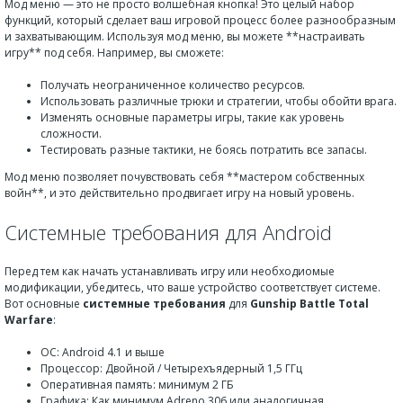
Мод меню — это не просто волшебная кнопка! Это целый набор
функций, который сделает ваш игровой процесс более разнообразным
и захватывающим. Используя мод меню, вы можете **настраивать
игру** под себя. Например, вы сможете:
Получать неограниченное количество ресурсов.
Использовать различные трюки и стратегии, чтобы обойти врага.
Изменять основные параметры игры, такие как уровень
сложности.
Тестировать разные тактики, не боясь потратить все запасы.
Мод меню позволяет почувствовать себя **мастером собственных
войн**, и это действительно продвигает игру на новый уровень.
Системные требования для Android
Перед тем как начать устанавливать игру или необходиомые
модификации, убедитесь, что ваше устройство соответствует системе.
Вот основные
системные требования
для
Gunship Battle Total
Warfare
:
ОС: Android 4.1 и выше
Процессор: Двойной / Четырехъядерный 1,5 ГГц
Оперативная память: минимум 2 ГБ
Графика: Как минимум Adreno 306 или аналогичная