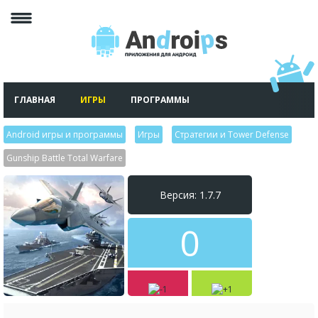
ГЛАВНАЯ
ИГРЫ
ПРОГРАММЫ
Android игры и программы
>
Игры
>
Стратегии и Tower Defense
>
Gunship Battle Total Warfare
Версия: 1.7.7
0