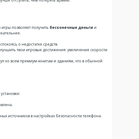
лучше отступить, чем потерять армию.
я игры позволяет получить
бесконечные деньги
и
екательнее.
спокоясь о недостатке средств.
 улучшить твои игровые достижения: увеличение скорости
уп ко всем премиум-юнитам и зданиям, что в обычной
 установке:
овлена.
тных источников в настройках безопасности телефона.