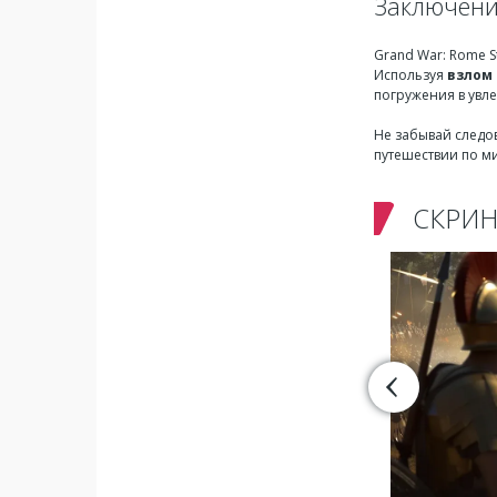
Заключен
Grand War: Rome S
Используя
взлом
погружения в увл
Не забывай следов
путешествии по м
СКРИ