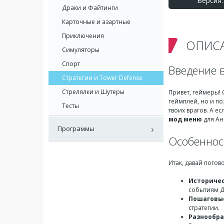
Версия: 
Драки и Файтинги
Карточные и азартные
Приключения
ОПИС
Симуляторы
Спорт
Введение 
Стратегии и Tower Defense
Стрелялки и Шутеры
Привет, геймеры!
геймплей, но и по
Тесты
твоих врагов. А е
мод меню
для Ан
Программы
Особеннос
Итак, давай погов
Историчес
событиям Д
Пошаговы
стратегии.
Разнообр