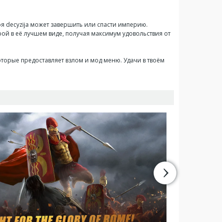
воя decyzija может завершить или спасти империю.
рой в её лучшем виде, получая максимум удовольствия от
которые предоставляет взлом и мод меню. Удачи в твоём