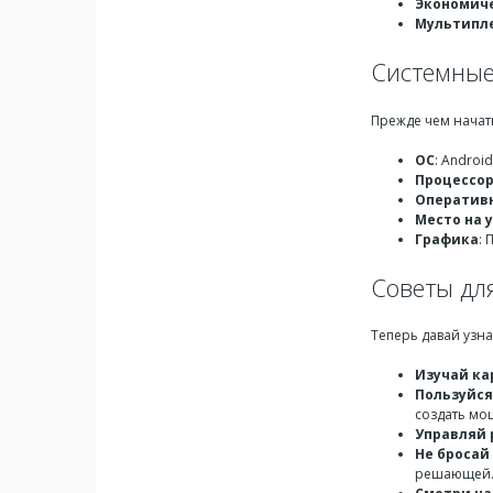
Экономич
Мультипл
Системные
Прежде чем начат
ОС
: Androi
Процессо
Оператив
Место на 
Графика
: 
Советы дл
Теперь давай узна
Изучай ка
Пользуйся
создать мо
Управляй 
Не бросай
решающей