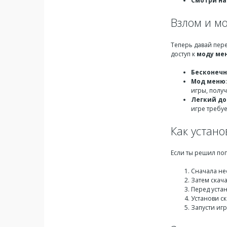
Смотри на
Взлом и м
Теперь давай пер
доступ к
моду ме
Бесконечн
Мод меню
игры, получ
Легкий до
игре требу
Как устан
Если ты решил по
Сначала не
Затем скач
Перед уста
Установи с
Запусти игр