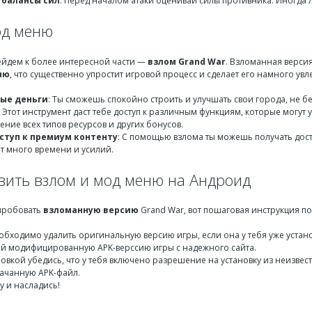
 балансы сил
: Перед началом атаки оценивай силы противника. Иногда 
од меню
ейдем к более интересной части —
взлом Grand War
. Взломанная верси
ню
, что существенно упростит игровой процесс и сделает его намного увл
ые деньги
: Ты сможешь спокойно строить и улучшать свои города, не бе
: Этот инструмент даст тебе доступ к различным функциям, которые могут
ение всех типов ресурсов и других бонусов.
ступ к премиум контенту
: С помощью взлома ты можешь получать дост
ет много времени и усилий.
овить взлом и мод меню на Андроид
пробовать
взломанную версию
Grand War, вот пошаговая инструкция по
обходимо удалить оригинальную версию игры, если она у тебя уже устан
ай модифицированную APK-верссию игры с надежного сайта.
новкой убедись, что у тебя включено разрешение на установку из неизвес
качанную APK-файл.
у и насладись!