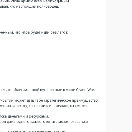
спечить свою армию всем необходимым.
зывая, кто настоящий полководец.
ренным, что игра будет идти без лагов:
тельно облегчить твоё путешествие в мире Grand War:
укрытий может дать тебе стратегическое преимущество.
мешивая пехоту, кавалерию и стрелков, ты сможешь
йска деньгами и ресурсами.
теря даже одного важного юнита может оказаться