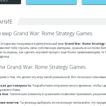
0.9.5
Вар) взлом на
бесконечные деньги +
мод меню
АНИЕ
в мир Grand War: Rome Strategy Games
 Сегодня мы погрузимся в увлекательный мир
Grand War: Rome Strategy
зволяет тебе строить свою собственную империю, сражаться на полях бит
сли ты ищешь, как сделать игровой процесс ещё более захватывающим, то
дроид.
ти Grand War: Rome Strategy Games
орим о том, что делает эту игру такой уникальной. Вот несколько ключевы
кая достоверность
: Разработчики потратили много времени, чтобы с
ревнего Рима.
е бои
: Тактические элементы в сражениях позволяют принимать решения 
азие юнитов
: Ты можешь выбирать из нескольких типов войск, что прида