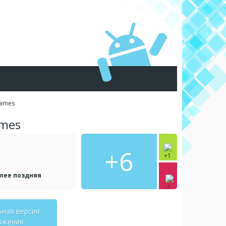
Games
ames
+6
олее поздняя
ьная версия
ожения