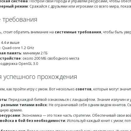
еская система
: Построй свои города и управляй ресурсами, чтобы обе
еерный режим
: Сражайся с друзьями или игроками со всего мира, пока
 требования
ь, стоит обратить внимание на
системные требования
, чтобы быть уве
d 4.4 и выше
р
: Quad-core 1.2 GHz
ная память
: минимум 2 ГБ
устройстве
: около 200 МБ свободного места
Поддержка OpenGL 3.0
я успешного прохождения
ем, как пройти игру с умом. Вот несколько
советов
, которые могут значи
рты
: Перед каждой битвой ознакомься с ландшафтом. Знание излучин и 
 разными типами войск
: Не ограничивай себя одним видом юнитов. С
щную армию.
ресурсами
: Экономика — это тоже часть стратегии. Обеспечивай свои во
 войска в бой без необходимости
: Используй каждый юнит с умом; по
.