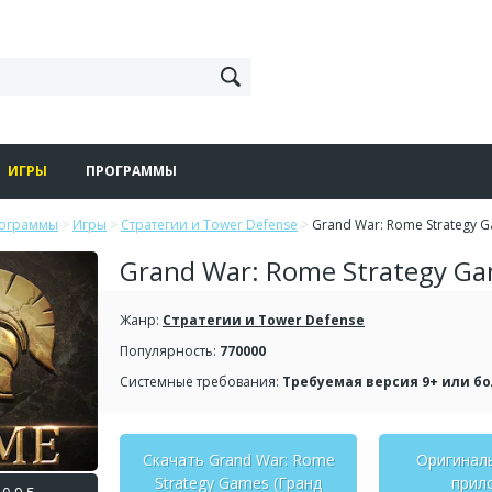
ИГРЫ
ПРОГРАММЫ
рограммы
>
Игры
>
Стратегии и Tower Defense
>
Grand War: Rome Strategy 
Grand War: Rome Strategy G
Жанр:
Стратегии и Tower Defense
Популярность:
770000
Системные требования:
Требуемая версия 9+ или б
Скачать Grand War: Rome
Оригинал
Strategy Games (Гранд
прил