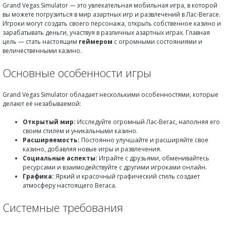
Grand Vegas Simulator — это увлекательная мобильная игра, в которой
вы можете погрузиться в мир азартных игр и развлечений в Лас-Вегасе.
Игроки могут создать своего персонажа, открыть собственное казино и
зарабатывать деньги, участвуя в различных азартных играх. Главная
цель — стать настоящим
геймером
с огромными состояниями и
величественными казино.
Основные особенности игры
Grand Vegas Simulator обладает несколькими особенностями, которые
делают её незабываемой:
Открытый мир:
Исследуйте огромный Лас-Вегас, наполняя его
своим стилем и уникальными казино.
Расширяемость:
Постоянно улучшайте и расширяйте свое
казино, добавляя новые игры и развлечения.
Социальные аспекты:
Играйте с друзьями, обменивайтесь
ресурсами и взаимодействуйте с другими игроками онлайн.
Графика:
Яркий и красочный графический стиль создает
атмосферу настоящего Вегаса.
Системные требования