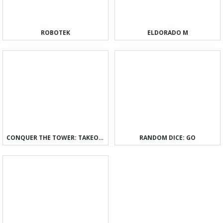
ROBOTEK
ELDORADO M
CONQUER THE TOWER: TAKEOVER
RANDOM DICE: GO