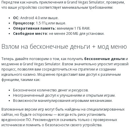
Перед тем как начать приключения в Grand Vegas Simulator, проверим,
что ваше устройство соответствует минимальным требованиям:
ОС:
Android 4.0 или выше.
Процессор:
1.5 ГГц или выше.
Оперативная память:
минимум 1 ГБ RAM.
Свободное место:
не менее 200 МБ для установки.
Взлом на бесконечные деньги + мод меню
Теперь давайте поговорим о том, как получить
бесконечные деньги
и
мод меню в Grand Vegas Simulator. Взлом значительно упростит игровой
процесс, позволяя вам сосредоточиться на стратегии и создании
идеального казино. Мод меню предоставит вам доступ к различным
функциям, такими как:
Бесконечное количество денег и ресурсов.
Неограниченный доступ к улучшениям и открытым играм.
Возможности манипулирования игровыми механиками.
Взломанные версии игр могут быть найдены на специализированных
сайтах, но будьте осторожны — всегда есть риск установить
вредоносное ПО. Рекомендуется скачивать только с проверенных
источников и помнить о безопасности своего устройства.