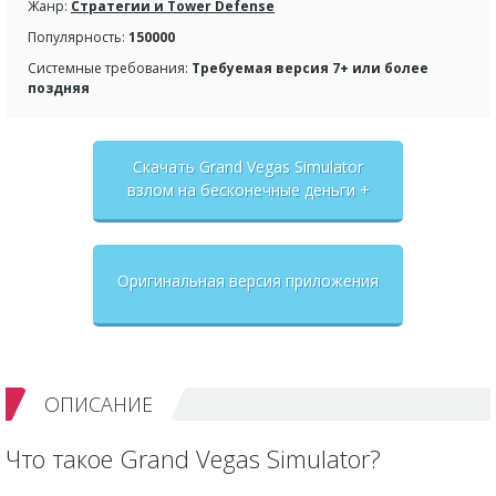
Жанр:
Стратегии и Tower Defense
Популярность:
150000
Системные требования:
Требуемая версия 7+ или более
поздняя
Скачать Grand Vegas Simulator
взлом на бесконечные деньги +
мод меню
Оригинальная версия приложения
ОПИСАНИЕ
Что такое Grand Vegas Simulator?