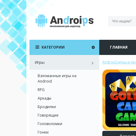
КАТЕГОРИИ
ГЛАВНАЯ
Игры
Android игры и п
Взломанные игры на
Android
RPG
Аркады
Бродилки
Говорящие
Головоломки
Гонки