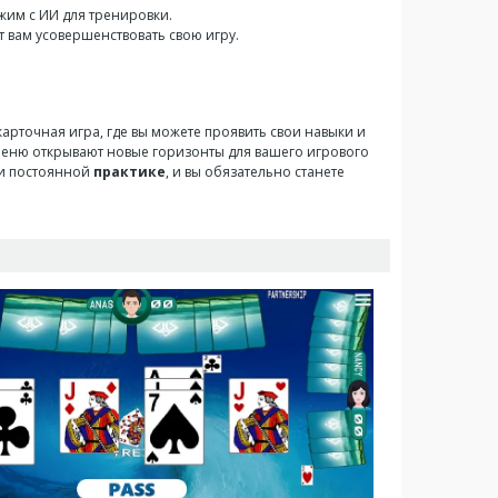
ежим с ИИ для тренировки.
 вам усовершенствовать свою игру.
арточная игра, где вы можете проявить свои навыки и
 меню открывают новые горизонты для вашего игрового
и постоянной
практике
, и вы обязательно станете