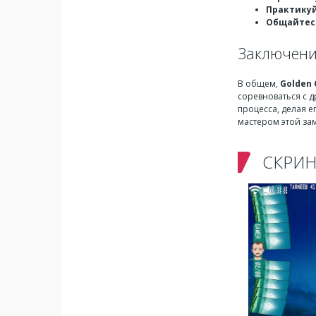
Практику
Общайтесь
Заключен
В общем,
Golden 
соревноваться с 
процесса, делая 
мастером этой за
СКРИ