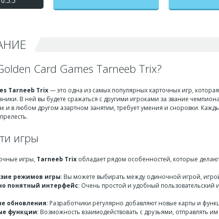
0.5.5
(Голден Кард Геймс
Тарниб Трикс) взлом на
бесконечные деньги +
мод меню
АНИЕ
Golden Card Games Tarneeb Trix?
es Tarneeb Trix
— это одна из самых популярных карточных игр, которая
ики. В ней вы будете сражаться с другими игроками за звание чемпиона,
как и в любом другом азартном занятии, требует умения и сноровки. Кажды
 прелесть.
ти игры
точные игры,
Tarneeb Trix
обладает рядом особенностей, которые делают
зие режимов игры
: Вы можете выбирать между одиночной игрой, игрой
но понятный интерфейс
: Очень простой и удобный пользовательский 
ые обновления
: Разработчики регулярно добавляют новые карты и функц
ые функции
: Возможность взаимодействовать с друзьями, отправлять им 