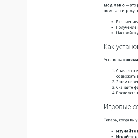
Мод меню
— это 
помогает игроку н
Включение/
Получение в
Настройка 
Как устано
Установка
взлом
Сначала ва
содержать 
Затем перей
Скачайте фа
После уста
Игровые с
Теперь, когда вы 
Изучайте 
Играйте с