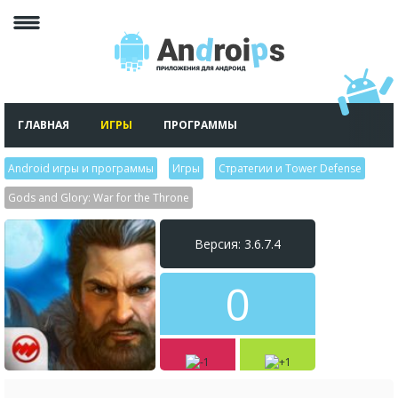
ГЛАВНАЯ
ИГРЫ
ПРОГРАММЫ
Android игры и программы
>
Игры
>
Стратегии и Tower Defense
>
Gods and Glory: War for the Throne
Версия: 3.6.7.4
0