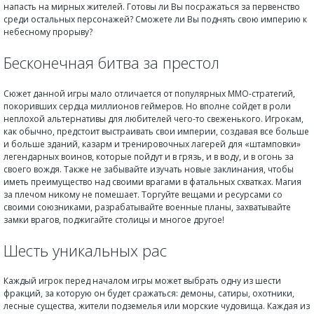
напасть на мирных жителей. Готовы ли Вы посражаться за первенство
среди остальных персонажей? Сможете ли Вы поднять свою империю к
небесному прорыву?
Бесконечная битва за престол
Сюжет данной игры мало отличается от популярных ММО-стратегий,
покоривших сердца миллионов геймеров. Но вполне сойдет в роли
неплохой альтернативы для любителей чего-то свеженького. Игрокам,
как обычно, предстоит выстраивать свои империи, создавая все больше
и больше зданий, казарм и тренировочных лагерей для «штамповки»
легендарных воинов, которые пойдут и в грязь, и в воду, и в огонь за
своего вождя. Также не забывайте изучать новые заклинания, чтобы
иметь преимущество над своими врагами в фатальных схватках. Магия
за плечом никому не помешает. Торгуйте вещами и ресурсами со
своими союзниками, разрабатывайте военные планы, захватывайте
замки врагов, поджигайте столицы и многое другое!
Шесть уникальных рас
Каждый игрок перед началом игры может выбрать одну из шести
фракций, за которую он будет сражаться: демоны, сатиры, охотники,
лесные существа, жители подземелья или морские чудовища. Каждая из