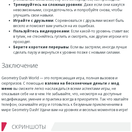
Тренируйтесь на сложных уровнях
: Даже если они кажутся
невозможными, сосредоточьтесь и попробуйте снова, чтобы
улучшить свои навыки.
Играйте с друзьями
: Соревноваться с друзьями может быть
весело и поможет вам учиться на их ошибках.
Пользуйтесь видеоуроками
: Если какой-то уровень ставит вас
в тупик, не стесняйтесь гуглить и смотреть, как другие игроки его
проходят.
Берите короткие перерывы
: Если вы застряли, иногда лучше
сделать паузу и вернуться к уровню позже с новыми силами.
Заключение
Geometry Dash World — это потрясающая игра, полная вызовов и
сюрпризов. С помощью
взлома на бесконечные деньги
и
мод
меню
вы сможете легко наслаждаться всеми аспектами игры, не
отказывая себе ни в чем. Не забывайте, что, несмотря на доступные
модификации, умение и практика всегда в приоритете. Так что хватайте
телефон, скачивайте игру и готовьтесь к безумным приключениям в
мире Geometry Dash! Удачи вам на уровнях и веселых моментов в игре!
СКРИНШОТЫ