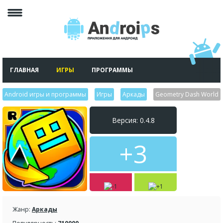
ГЛАВНАЯ
ИГРЫ
ПРОГРАММЫ
Android игры и программы
>
Игры
>
Аркады
>
Geometry Dash World
Версия: 0.4.8
+3
Жанр:
Аркады