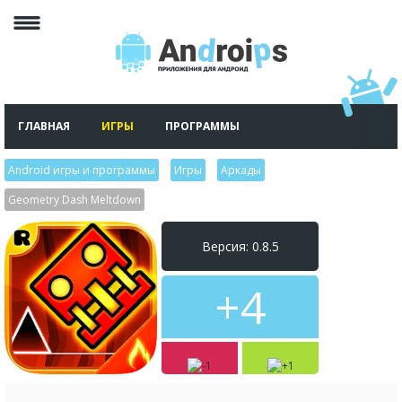
ГЛАВНАЯ
ИГРЫ
ПРОГРАММЫ
Android игры и программы
>
Игры
>
Аркады
>
Geometry Dash Meltdown
Версия: 0.8.5
+4