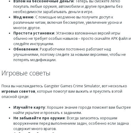
Взлом на бесконечные деньги
: Теперь вы сможете легко
покупать любые оружия, автомобили и другие предметы без
необходимости зарабатывать деньги в игре.
Мод меню
: С помощью мод меню вы получите доступ к
различным читам, включая бессмертие, увеличение урона и
многое другое.
Простота установки
: Установка взломанных версий игры
обычно не требует особых навыков – просто скачайте APK файл и
следуйте инструкциям.
Обновления
: Разработчики постоянно работают над
улучшениями, поэтому следите за новыми версиями, чтобы не
потерять модификации.
Игровые советы
Пока вы наслаждаетесь Gangster Games Crime Simulator, вот несколько
игровых советов
, которые помогут вам выжить и преуспеть в этой
опасной среде:
Изучайте карту
: Хорошее знание города поможет вам быстрее
найти укрытие и проехать к заданиям.
Не забывайте про оружие
: Всегда запаситесь хорошим
вооружением перед выполнением задач, особенно если задача
содержит много врагов.