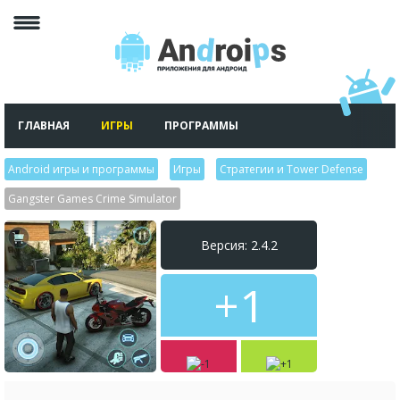
ГЛАВНАЯ
ИГРЫ
ПРОГРАММЫ
Android игры и программы
>
Игры
>
Стратегии и Tower Defense
>
Gangster Games Crime Simulator
Версия: 2.4.2
+1