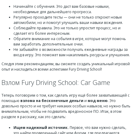
Начинайте с обучения. Это даст вам базовые навыки,
необходимые для дальнейшего прогресса.
Регулярно проходите тесты — они не только откроют новые
автомобили, но и помогут улучшить ваши навыки вождения.
Соблюдайте правила. Это не только упростит процесс, но и
сделает его более интересным.
Обратите внимание на события в игре, которые могут помочь
вам заработать дополнительные очки.
Не забывайте о возможности получать ежедневные награды за
вход в игру. Это поможет вам накапливать ресурсы и улучшения.
Следуя этим рекомендациям, вы сможете создать уникальный игровой
опыт и насладиться всеми аспектами Fury Driving School!
Взлом Fury Driving School: Car Game
Теперь поговорим о том, как сделать игру ещё более захватывающей с
помощью
взлома на бесконечные деньги
и
мод меню
. Это
довольно просто и не требует никаких особых навыков, но нужно быть
внимательным, чтобы не подхватить вредоносное ПО. Итак, в этом
разделе я расскажу, как это сделать:
Ищем надежный источник.
Первое, что вам нужно сделать,
это найти проверенный сайт или форум, где предлагаются