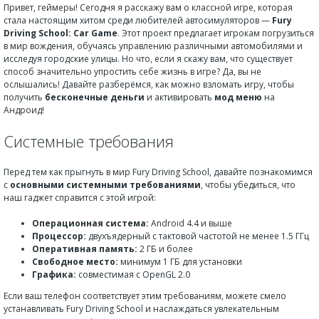
Привет, геймеры! Сегодня я расскажу вам о классной игре, которая
стала настоящим хитом среди любителей автосимуляторов —
Fury
Driving School: Car Game
. Этот проект предлагает игрокам погрузиться
в мир вождения, обучаясь управлению различными автомобилями и
исследуя городские улицы. Но что, если я скажу вам, что существует
способ значительно упростить себе жизнь в игре? Да, вы не
ослышались! Давайте разберёмся, как можно взломать игру, чтобы
получить
бесконечные деньги
и активировать
мод меню
на
Андроид!
Системные требования
Перед тем как прыгнуть в мир Fury Driving School, давайте познакомимся
с
основными системными требованиями
, чтобы убедиться, что
наш гаджет справится с этой игрой:
Операционная система:
Android 4.4 и выше
Процессор:
двухъядерный с тактовой частотой не менее 1.5 ГГц
Оперативная память:
2 ГБ и более
Свободное место:
минимум 1 ГБ для установки
Графика:
совместимая с OpenGL 2.0
Если ваш телефон соответствует этим требованиям, можете смело
устанавливать Fury Driving School и наслаждаться увлекательным