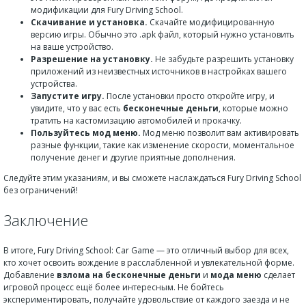
модификации для Fury Driving School.
Скачивание и установка.
Скачайте модифицированную
версию игры. Обычно это .apk файл, который нужно установить
на ваше устройство.
Разрешение на установку.
Не забудьте разрешить установку
приложений из неизвестных источников в настройках вашего
устройства.
Запустите игру.
После установки просто откройте игру, и
увидите, что у вас есть
бесконечные деньги
, которые можно
тратить на кастомизацию автомобилей и прокачку.
Пользуйтесь мод меню.
Мод меню позволит вам активировать
разные функции, такие как изменение скорости, моментальное
получение денег и другие приятные дополнения.
Следуйте этим указаниям, и вы сможете наслаждаться Fury Driving School
без ограничений!
Заключение
В итоге, Fury Driving School: Car Game — это отличный выбор для всех,
кто хочет освоить вождение в расслабленной и увлекательной форме.
Добавление
взлома на бесконечные деньги
и
мода меню
сделает
игровой процесс ещё более интересным. Не бойтесь
экспериментировать, получайте удовольствие от каждого заезда и не