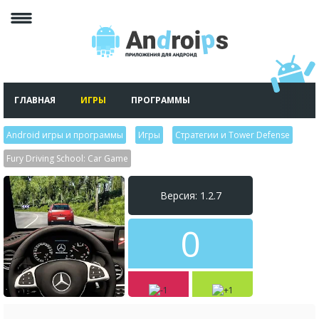
ГЛАВНАЯ
ИГРЫ
ПРОГРАММЫ
Android игры и программы
>
Игры
>
Стратегии и Tower Defense
>
Fury Driving School: Car Game
Версия: 1.2.7
0